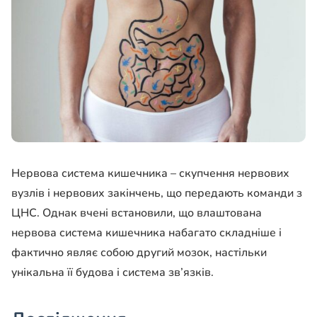
Нервова система кишечника – скупчення нервових
вузлів і нервових закінчень, що передають команди з
ЦНС. Однак вчені встановили, що влаштована
нервова система кишечника набагато складніше і
фактично являє собою другий мозок, настільки
унікальна її будова і система зв’язків.