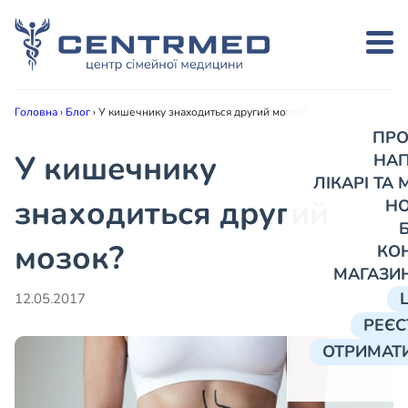
Головна
›
Блог
›
У кишечнику знаходиться другий мозок?
ПРО
У кишечнику
НА
ЛІКАРІ ТА
знаходиться другий
Н
мозок?
КО
МАГАЗИ
12.05.2017
РЕЄС
ОТРИМАТИ