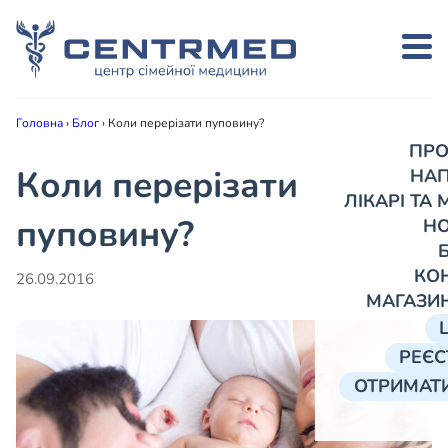
Головна
›
Блог
›
Коли перерізати пуповину?
ПРО
Коли перерізати
НА
ЛІКАРІ ТА
пуповину?
Н
КО
26.09.2016
МАГАЗИ
РЕЄС
ОТРИМАТИ