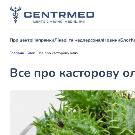
Про центр
Напрямки
Лікарі та медперсонал
Новини
Блог
К
Головна
›
Блог
›
Все про касторову олію
Все про касторову о