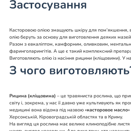
Застосування
Касторовою олією змащують шкіру для пом’якшення, вт
олію беруть за основу для виготовлення деяких мазей
Разом з евкаліптом, камфорним, оливковим, ментальни
фаринголарингітів. А ще є такий комплексний препар
Виготовляють олію із насіння рицини (кліщовими). У на
З чого виготовляють
Рицина (кліщовина)
– це травяниста рослина, що при
світу і, зокрема, у нас її давно уже культивують як 
медицині вона відома під назвою «
касторовое масло
»
Херсонській, Кіровоградській областях та в Криму.
На вигляд ця рослина має велике клиноподібне листя 