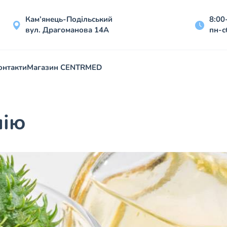
Кам’янець-Подільський
8:00
вул. Драгоманова 14А
пн-с
онтакти
Магазин CENTRMED
лію