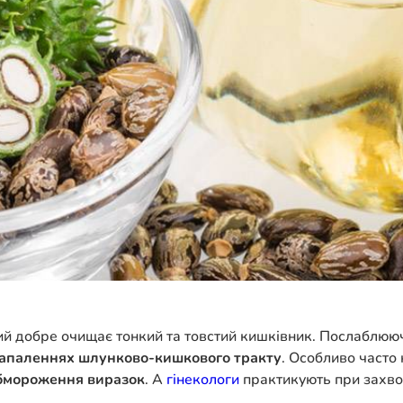
й добре очищає тонкий та товстий кишківник. Послаблююч
 запаленнях шлунково-кишкового тракту
. Особливо часто 
обмороження виразок
. А
гінекологи
практикують при захвор