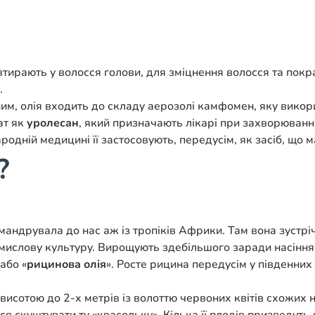
ирають у волосся голови, для зміцнення волосся та покра
.
м, олія входить до складу аерозолі камфомен, яку викори
ат як
уролесан
, який призначають лікарі при захворюванн
родній медицині її застосовують, передусім, як засіб, що 
?
мандрувала до нас аж із тропіків Африки. Там вона зустріч
промислову культуру. Вирощують здебільшого заради насіння
 або «
рицинова олія
». Росте рицина передусім у південних
висотою до 2-х метрів із волоттю червоних квітів схожих 