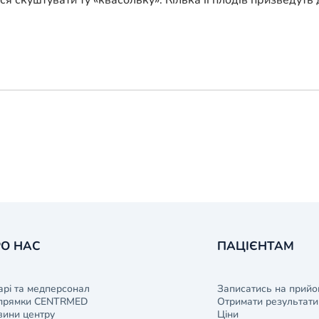
я скуштувати ту «квасольку». Кілька її плодів призведуть 
О НАС
ПАЦІЄНТАМ
арі та медперсонал
Записатись на прийо
прямки CENTRMED
Отримати результати 
ини центру
Ціни