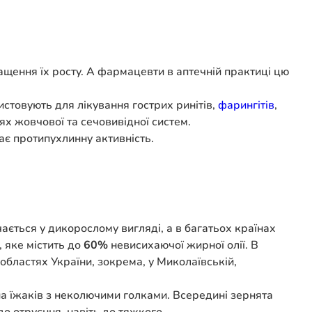
щення їх росту. А фармацевти в аптечній практиці цю
стовують для лікування гострих ринітів,
фарингітів
,
ях жовчової та сечовивідної систем.
має протипухлинну активність.
ається у дикорослому вигляді, а в багатьох країнах
, яке містить до
60%
невисихаючої жирної олії. В
 областях України, зокрема, у Миколаївській,
на їжаків з неколючими голками. Всередині зернята