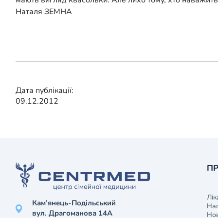
мають вигляд квасольки. Але лихо тому, хто наважитьс
Наталя ЗЕМНА
Дата публікації:
09.12.2012
ПР
Лік
Кам’янець-Подільський
На
вул. Драгоманова 14А
Нов