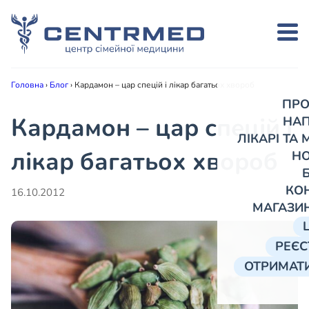
Головна
›
Блог
›
Кардамон – цар спецій і лікар багатьох хвороб
ПРО
Кардамон – цар спецій і
НА
ЛІКАРІ ТА
лікар багатьох хвороб
Н
КО
16.10.2012
МАГАЗИ
РЕЄС
ОТРИМАТИ