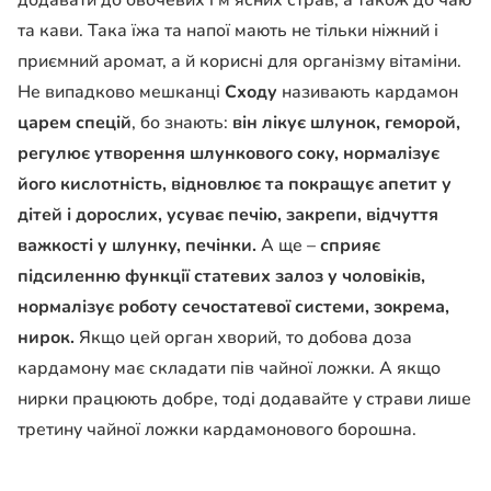
додавати до овочевих і м’ясних страв, а також до чаю
та кави. Така їжа та напої мають не тільки ніжний і
приємний аромат, а й корисні для організму вітаміни.
Не випадково мешканці
Сходу
називають кардамон
царем спецій
, бо знають:
він лікує шлунок, геморой,
регулює утворення шлункового соку, нормалізує
його кислотність, відновлює та покращує апетит у
дітей і дорослих, усуває печію, закрепи, відчуття
важкості у шлунку, печінки.
А ще –
сприяє
підсиленню функції статевих залоз у чоловіків,
нормалізує роботу сечостатевої системи, зокрема,
нирок.
Якщо цей орган хворий, то добова доза
кардамону має складати пів чайної ложки. А якщо
нирки працюють добре, тоді додавайте у страви лише
третину чайної ложки кардамонового борошна.