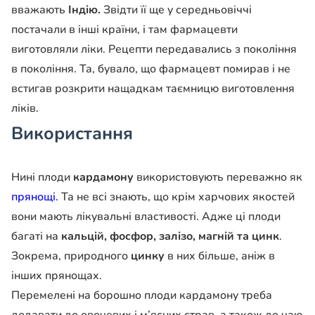
вважають
Індію.
Звідти її ще у середньовіччі
постачали в інші країни, і там фармацевти
виготовляли ліки. Рецепти передавались з покоління
в покоління. Та, бувало, що фармацевт помирав і не
встигав розкрити нащадкам таємницю виготовлення
ліків.
Використання
Нині плоди
кардамону
використовують переважно як
прянощі.
Та не всі знають, що крім харчових якостей
вони мають лікувальні властивості. Адже ці плоди
багаті на
кальцій, фосфор, залізо, магній та цинк
.
Зокрема, природного
цинку
в них більше, аніж в
інших прянощах.
Перемелені на борошно плоди кардамону треба