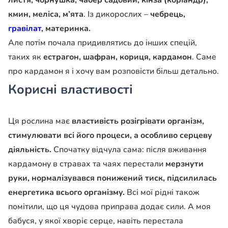
листя, чорнушка, чабер садовий, кінза (коріандр),
кмин, меліса, м’ята
. Із дикорослих –
чебрець,
гравілат
, материнка.
Але потім почала придивлятись до інших спецій,
таких як
естрагон, шафран, кориця, кардамон
. Саме
про кардамон я і хочу вам розповісти більш детально.
Корисні властивості
Ця рослина має
властивість розігрівати організм,
стимулювати всі його процеси, а особливо серцеву
діяльність.
Спочатку відчула сама: після вживання
кардамону в стравах та чаях перестали
мерзнути
руки, нормалізувався понижений тиск, підсилилась
енергетика всього організму.
Всі мої рідні також
помітили, що ця чудова приправа додає сили. А моя
бабуся, у якої хворіє серце, навіть перестала