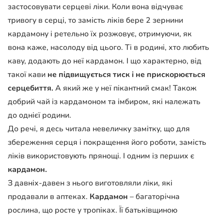
застосовувати серцеві ліки. Коли вона відчуває
тривогу в серці, то замість ліків бере 2 зернини
кардамону і ретельно їх розжовує, отримуючи, як
вона каже, насолоду від цього. Ті в родині, хто любить
каву, додають до неї кардамон. І що характерно, від
такої кави
не підвищується тиск і не прискорюється
серцебиття.
А який же у неї пікантний смак! Також
добрий чай із кардамоном та імбиром, які належать
до однієї родини.
До речі, я десь читала невеличку замітку, що для
збереження серця і покращення його роботи, замість
ліків використовують прянощі. І одним із перших є
кардамон.
З давніх-давен з нього виготовляли ліки, які
продавали в аптеках.
Кардамон
– багаторічна
рослина, що росте у тропіках. Її батьківщиною