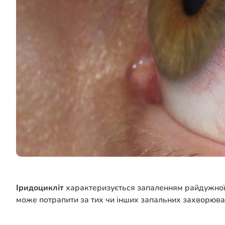
Іридоцикліт
характеризується запаленням райдужної 
може потрапити за тих чи інших запальних захворюван