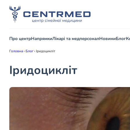
Про центр
Напрямки
Лікарі та медперсонал
Новини
Блог
К
Головна
›
Блог
›
Іридоцикліт
Іридоцикліт