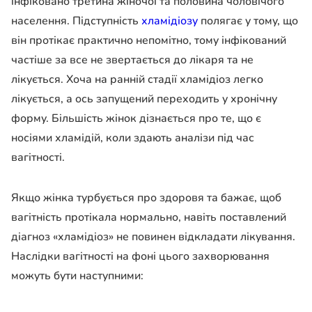
інфіковано третина жіночої та половина чоловічого
населення. Підступність
хламідіозу
полягає у тому, що
він протікає практично непомітно, тому інфікований
частіше за все не звертається до лікаря та не
лікується. Хоча на ранній стадії хламідіоз легко
лікується, а ось запущений переходить у хронічну
форму. Більшість жінок дізнається про те, що є
носіями хламідій, коли здають аналізи під час
вагітності.
Якщо жінка турбується про здоровя та бажає, щоб
вагітність протікала нормально, навіть поставлений
діагноз «хламідіоз» не повинен відкладати лікування.
Наслідки вагітності на фоні цього захворювання
можуть бути наступними: