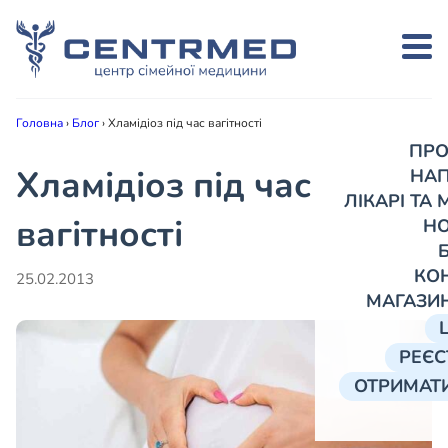
Головна
›
Блог
›
Хламідіоз під час вагітності
ПРО
Хламідіоз під час
НА
ЛІКАРІ ТА
вагітності
Н
КО
25.02.2013
МАГАЗИ
РЕЄС
ОТРИМАТИ