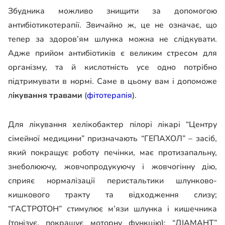
Збудника можливо знищити за допомогою
антибіотикотерапії. Звичайно ж, це не означає, що
тепер за здоров’ям шлунка можна не слідкувати.
Адже прийом антибіотиків є великим стресом для
організму, та й кислотність усе одно потрібно
підтримувати в нормі. Саме в цьому вам і допоможе
л
ікування травами
(
фітотерапія
).
Для лікування хелікобактер пілорі лікарі “Центру
сімейної медицини” призначають “ГЕПАХОЛ” – засіб,
який покращує роботу печінки, має протизапальну,
знеболюючу, жовчопродукуючу і жовчогінну дію,
сприяє нормалізації перистальтики шлунково-
кишкового тракту та відходження слизу;
“ГАСТРОТОН” стимулює м’язи шлунка і кишечника
(тонізує, покращує моторну функцію); “ДІАМАНТ”