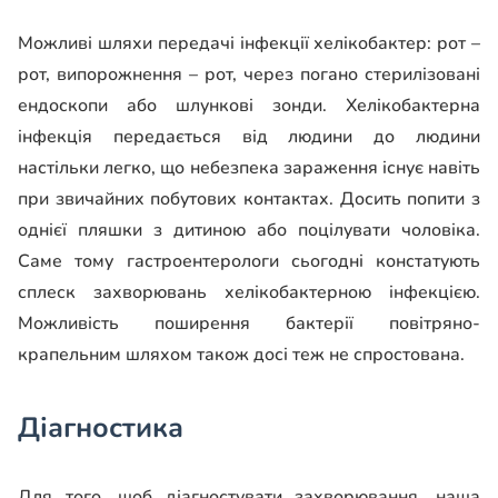
Можливі шляхи передачі інфекції хелікобактер: рот –
рот, випорожнення – рот, через погано стерилізовані
ендоскопи або шлункові зонди. Хелікобактерна
інфекція передається від людини до людини
настільки легко, що небезпека зараження існує навіть
при звичайних побутових контактах. Досить попити з
однієї пляшки з дитиною або поцілувати чоловіка.
Саме тому гастроентерологи сьогодні констатують
сплеск захворювань хелікобактерною інфекцією.
Можливість поширення бактерії повітряно-
крапельним шляхом також досі теж не спростована.
Діагностика
Для того, щоб діагностувати захворювання, наша