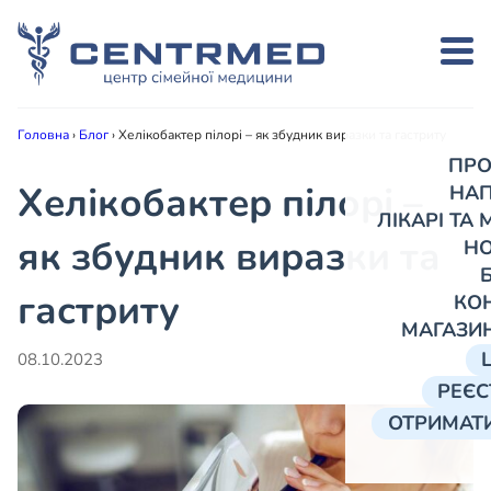
Головна
›
Блог
›
Хелікобактер пілорі – як збудник виразки та гастриту
ПРО
Хелікобактер пілорі –
НА
ЛІКАРІ ТА
як збудник виразки та
Н
гастриту
КО
МАГАЗИ
08.10.2023
РЕЄС
ОТРИМАТИ