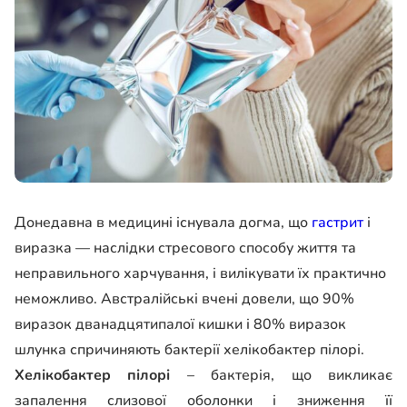
Донедавна в медицині існувала догма, що
гастрит
і
виразка — наслідки стресового способу життя та
неправильного харчування, і вилікувати їх практично
неможливо. Австралійські вчені довели, що 90%
виразок дванадцятипалої кишки і 80% виразок
шлунка спричиняють бактерії хелікобактер пілорі.
Хелікобактер пілорі
– бактерія, що викликає
запалення слизової оболонки і зниження її