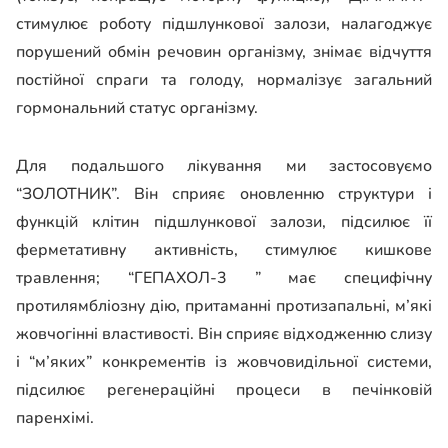
стимулює роботу підшлункової залози, налагоджує
порушений обмін речовин організму, знімає відчуття
постійної спраги та голоду, нормалізує загальний
гормональний статус організму.
Для подальшого лікування ми застосовуємо
“ЗОЛОТНИК”. Він сприяє оновленню структури і
функцій клітин підшлункової залози, підсилює її
ферметативну активність, стимулює кишкове
травлення; “ГЕПАХОЛ-3 ” має специфічну
протилямбліозну дію, притаманні протизапальні, м’які
жовчогінні властивості. Він сприяє відходженню слизу
і “м’яких” конкрементів із жовчовидільної системи,
підсилює регенераційні процеси в печінковій
паренхімі.