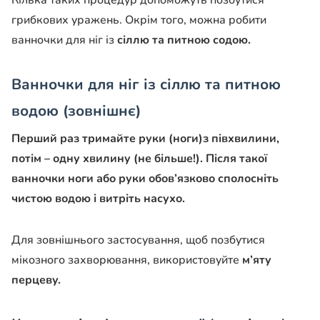
Кілька таких процедур допоможуть позбутися
грибкових уражень. Окрім того, можна робити
ванночки для ніг із
сіллю та питною содою.
Ванночки для ніг із сіллю та питною
водою (зовнішнє)
Перший раз тримайте руки (ноги)з півхвилини,
потім – одну хвилину (не більше!). Після такої
ванночки ноги або руки обов’язково сполосніть
чистою водою і витріть насухо.
Для зовнішнього застосування, щоб позбутися
мікозного захворювання, використовуйте
м’яту
перцеву.