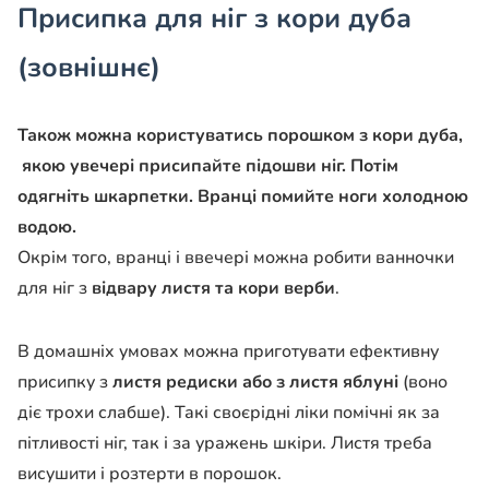
Присипка для ніг з кори дуба
(зовнішнє)
Також можна користуватись порошком з кори дуба,
якою увечері присипайте підошви ніг. Потім
одягніть шкарпетки. Вранці помийте ноги холодною
водою.
Окрім того, вранці і ввечері можна робити ванночки
для ніг з
відвару листя та кори верби
.
В домашніх умовах можна приготувати ефективну
присипку з
листя редиски або з листя яблуні
(воно
діє трохи слабше). Такі своєрідні ліки помічні як за
пітливості ніг, так і за уражень шкіри. Листя треба
висушити і розтерти в порошок.