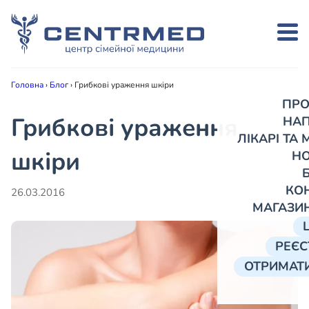
Головна
›
Блог
›
Грибкові ураження шкіри
ПРО
Грибкові ураження
НА
ЛІКАРІ ТА
шкіри
Н
КО
26.03.2016
МАГАЗИ
РЕЄС
ОТРИМАТИ