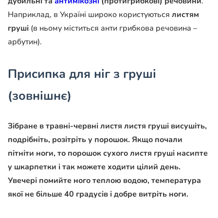
дубильні та
антимікозні
(протигрибкові) речовини
.
Наприклад, в Україні широко користуються
листям
груші
(в ньому міститься анти грибкова речовина –
арбутин).
Присипка для ніг з груші
(зовнішнє)
Зібране в травні-червні листя листя груші висушіть,
подрібніть, розітріть у порошок. Якщо почали
пітніти ноги, то порошок сухого листя груші насипте
у шкарпетки і так можете ходити цілий день.
Увечері помийте ного теплою водою, температура
якої не більше 40 градусів і добре витріть ноги.