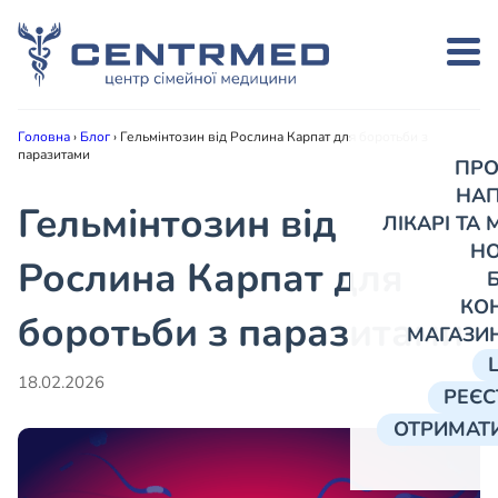
Головна
›
Блог
›
Гельмінтозин від Рослина Карпат для боротьби з
паразитами
ПРО
НА
Гельмінтозин від
ЛІКАРІ ТА
Н
Рослина Карпат для
КО
боротьби з паразитами
МАГАЗИ
18.02.2026
РЕЄС
ОТРИМАТИ