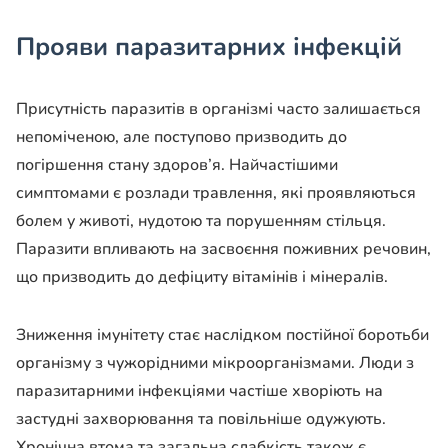
Прояви паразитарних інфекцій
Присутність паразитів в організмі часто залишається
непоміченою, але поступово призводить до
погіршення стану здоров’я. Найчастішими
симптомами є розлади травлення, які проявляються
болем у животі, нудотою та порушенням стільця.
Паразити впливають на засвоєння поживних речовин,
що призводить до дефіциту вітамінів і мінералів.
Зниження імунітету стає наслідком постійної боротьби
організму з чужорідними мікроорганізмами. Люди з
паразитарними інфекціями частіше хворіють на
застудні захворювання та повільніше одужують.
Хронічна втома та загальна слабкість також є