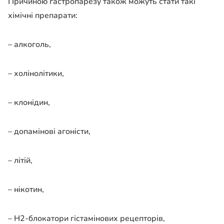
Причиною гастропарезу також можуть стати такі
хімічні препарати:
– алкоголь,
– холінолітики,
– клонідин,
– допамінові агоністи,
– літій,
– нікотин,
– Н2-блокатори гістамінових рецепторів,