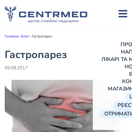
Головна
›
Блог
›
Гастропарез
ПРО
Гастропарез
НА
ЛІКАРІ ТА
Н
05.08.2017
КО
МАГАЗИ
РЕЄС
ОТРИМАТИ