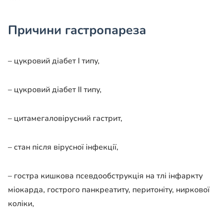
Причини гастропареза
– цукровий діабет І типу,
– цукровий діабет ІІ типу,
– цитамегаловірусний гастрит,
– стан після вірусної інфекції,
– гостра кишкова псевдообструкція на тлі інфаркту
міокарда, гострого панкреатиту, перитоніту, ниркової
коліки,