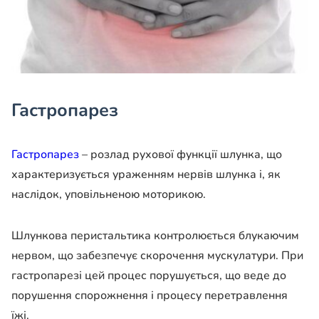
Гастропарез
Гастропарез
– розлад рухової функції шлунка, що
характеризується ураженням нервів шлунка і, як
наслідок, уповільненою моторикою.
Шлункова перистальтика контролюється блукаючим
нервом, що забезпечує скорочення мускулатури. При
гастропарезі цей процес порушується, що веде до
порушення спорожнення і процесу перетравлення
їжі.