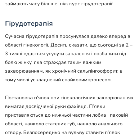
займають часу більше, ніж курс гірудотерапії!
Гірудотерапія
Сучасна гірудотерапія просунулася далеко вперед в
області гінекології. Досить сказати, що сьогодні за 2 –
3 тижні вдається усунути запалення і позбавити від
болю жінку, яка страждає таким важким
захворюванням, як хронічний сальпінгоофорит, в
тому числі ускладнений спайковимпроцесом.
Постановка п’явок при гінекологічних захворюваннях
вимагає досвідченої руки фахівця. П’явки
приставляються до нижньої частини лобка і паховій
області, навколо статевих губ, навколо анального
отвору. Безпосередньо на вульву ставити п’явок