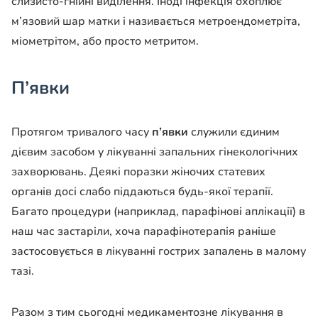
слизисто-гнійні виділення. Іноді інфекція охоплює
м’язовий шар матки і називається метроендометріта,
міометрітом, або просто метритом.
П’явки
Протягом тривалого часу
п’явки
служили єдиним
дієвим засобом у лікуванні запальних гінекологічних
захворювань. Деякі поразки жіночих статевих
органів досі слабо піддаються будь-якої терапії.
Багато процедури (наприклад, парафінові аплікації) в
наш час застаріли, хоча парафінотерапія раніше
застосовується в лікуванні гострих запалень в малому
тазі.
Разом з тим сьогодні медикаментозне лікування в