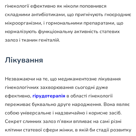
гінекології ефективно як ніколи поповнився
складними антибіотиками, що пригнічують гноєродниє
мікроорганізми, і гормональними препаратами, що
нормалізують функціональну активність статевих
залоз і тканин геніталій.
Лікування
Незважаючи на те, що медикаментозне лікування
гінекологічних захворювання сьогодні дуже
ефективно,
гірудотерапія
в області гінекології
переживає буквально друге народження. Вона являє
собою універсальне і надзвичайно і корисне засіб.
Секрет слинних залоз п’явки впливає на самі різні
клітини статевої сфери жінки, в якій би стадії розвитку