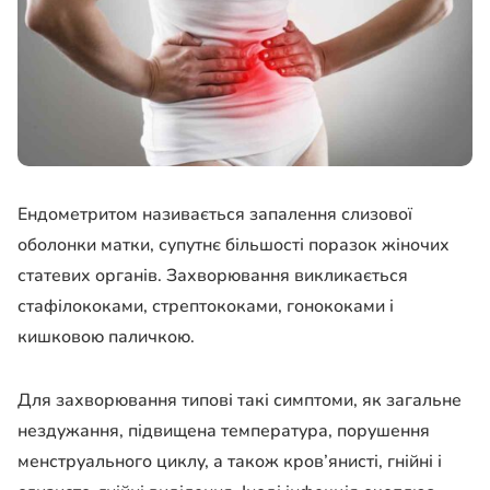
Ендометритом називається запалення слизової
оболонки матки, супутнє більшості поразок жіночих
статевих органів. Захворювання викликається
стафілококами, стрептококами, гонококами і
кишковою паличкою.
Для захворювання типові такі симптоми, як загальне
нездужання, підвищена температура, порушення
менструального циклу, а також кров’янисті, гнійні і