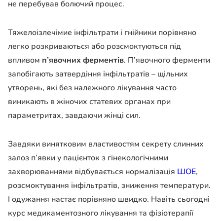
не перебував болючий процес.
Тяжелоізлечімие інфільтрати і гнійники порівняно
легко розкриваються або розсмоктуються під
впливом
п’явочних ферментів
. П’явочного ферменти
запобігають затвердіння інфільтратів – щільних
утворень, які без належного лікування часто
виникають в жіночих статевих органах при
параметритах, завдаючи жінці сил.
Завдяки винятковим властивостям секрету слинних
залоз п’явки у пацієнток з гінекологічними
захворюваннями відбувається нормалізація
ШОЕ
,
розсмоктування інфільтратів, зниження температури.
І одужання настає порівняно швидко. Навіть сьогодні
курс медикаментозного лікування та фізіотерапії