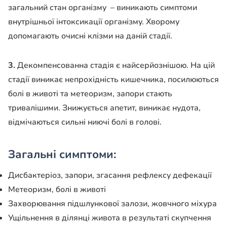
загальний стан організму – виникають симптоми
внутрішньої інтоксикації організму. Хворому
допомагають очисні клізми на даній стадії.
3.
Декомпенсованна стадія є найсерйознішою. На цій
стадії виникає непрохідність кишечника, посилюються
болі в животі та метеоризм, запори стають
тривалішими. Знижується апетит, виникає нудота,
відмічаються сильні ниючі болі в голові.
Загальні симптоми:
Дисбактеріоз, запори, згасання рефлексу дефекації
Метеоризм, болі в животі
Захворювання підшлункової залози, жовчного міхура
Ущільнення в ділянці живота в результаті скупчення