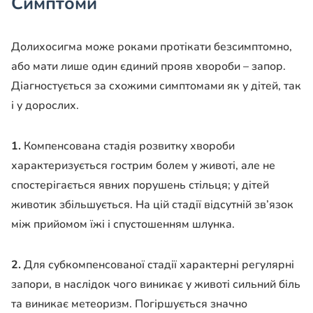
Симптоми
Долихосигма може роками протікати безсимптомно,
або мати лише один єдиний прояв хвороби – запор.
Діагностується за схожими симптомами як у дітей, так
і у дорослих.
1.
Компенсована стадія розвитку хвороби
характеризується гострим болем у животі, але не
спостерігається явних порушень стільця; у дітей
животик збільшується. На цій стадії відсутній зв’язок
між прийомом їжі і спустошенням шлунка.
2.
Для субкомпенсованої стадії характерні регулярні
запори, в наслідок чого виникає у животі сильний біль
та виникає метеоризм. Погіршується значно