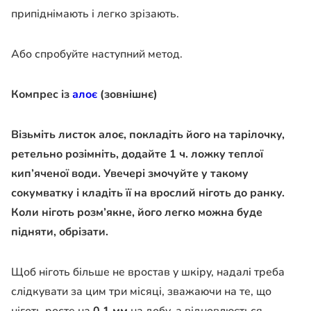
припіднімають і легко зрізають.
Або спробуйте наступний метод.
Компрес із
алоє
(зовнішнє)
Візьміть листок алоє, покладіть його на тарілочку,
ретельно розімніть, додайте 1 ч. ложку теплої
кип’яченої води. Увечері змочуйте у такому
сокумватку і кладіть її на врослий ніготь до ранку.
Коли ніготь розм’якне, його легко можна буде
підняти, обрізати.
Щоб ніготь більше не вростав у шкіру, надалі треба
слідкувати за цим три місяці, зважаючи на те, що