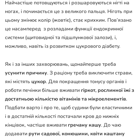
Найчастіше потовщуються і розшаровуються нігті на
ногах, і починається це з великого пальця. Ніготь при
цьому змінює колір (жовтіє), стає крихким. Пов’язано
це насамперед з розладами функції ендокринної
системи (щитовидної та підшлункової залози), і,
можливо, навіть із розвитком цукрового діабету.
Як і за інших захворювань, щонайперше треба
усунити причину
. З раціону треба виключити страви,
які містять
цукор
. Для покращення тонусу органів і
роботи печінки більше вживати
гіркот, рослинної їжі з
достатньою кількістю вітамінів та мікроелементів
.
Подбати варто і про те, щоб судини були еластичними
і в достатній кількості постачали кров до нижніх
кінцівок, частіше вживати
гречану кашу
. До чаю
додавати
рути садової, конюшини, квіти каштану