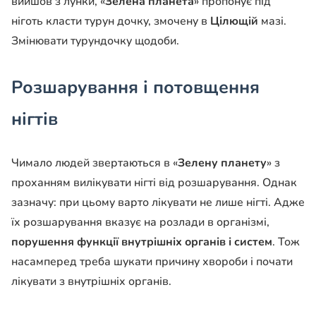
вийшов з лунки, «
Зелена планета
» пропонує під
ніготь класти турун дочку, змочену в
Цілющій
мазі.
Змінювати турундочку щодоби.
Розшарування і потовщення
нігтів
Чимало людей звертаються в «
Зелену планету
» з
проханням вилікувати нігті від розшарування. Однак
зазначу: при цьому варто лікувати не лише нігті. Адже
їх розшарування вказує на розлади в організмі,
порушення функції внутрішніх органів і систем
. Тож
насамперед треба шукати причину хвороби і почати
лікувати з внутрішніх органів.