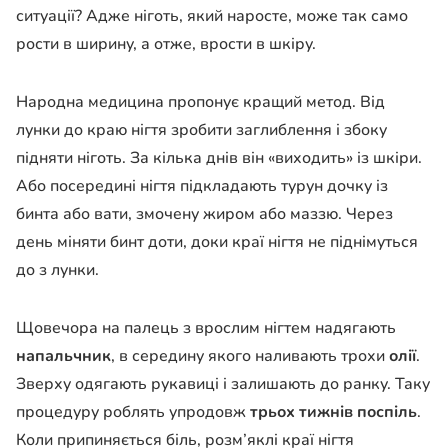
ситуації? Адже ніготь, який наросте, може так само
рости в ширину, а отже, врости в шкіру.
Народна медицина пропонує кращий метод. Від
лунки до краю нігтя зробити заглиблення і збоку
підняти ніготь. За кілька днів він «виходить» із шкіри.
Або посередині нігтя підкладають турун дочку із
бинта або вати, змочену жиром або маззю. Через
день міняти бинт доти, доки краї нігтя не піднімуться
до з лунки.
Щовечора на палець з врослим нігтем надягають
напальчник
, в середину якого наливають трохи
олії
.
Зверху одягають рукавиці і залишають до ранку. Таку
процедуру роблять упродовж
трьох тижнів поспіль
.
Коли припиняється біль, розм’яклі краї нігтя