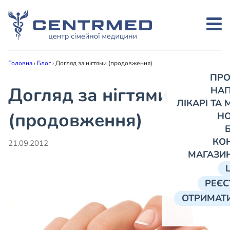
Головна
›
Блог
›
Догляд за нігтями (продовження)
ПРО
Догляд за нігтями
НА
ЛІКАРІ ТА
(продовження)
Н
КО
21.09.2012
МАГАЗИ
РЕЄС
ОТРИМАТИ