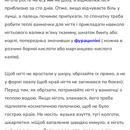
ніготь росте на
0,1 мм
на добу, а відновлюється
приблизно за сто днів. Отже, якщо відчуваєте біль у
лунці, а палець починає припухати, то спочатку треба
робити теплі ванночки для нігтя і прикладати навколо
нігтьового валика м’яку тканину, шматок бинту або
марлі, попередньо змочивши у
фурациліні
( можна в
розчині борної кислоти або марганцево-кислого
калію).
Щоб нігті не вростали у шкіру, обрізайте їх прямо, а не
у формі овалу (щоб край нігтя не загинався по боках).
Перед тим, як обрізати, потримайте нігті у ванночці з
теплою водою. Якщо ніготь зламався, його треба
підпиляти косметичною пилочкою, щоб не було
гострих країв. Не носіть вузьке взуття, тугі колготи,
шкарпетки. мЩоб запалення швидко минуло, а ніготь