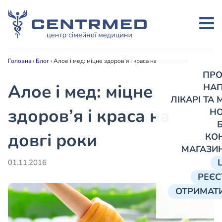
Головна
›
Блог
›
Алое і мед: міцне здоров’я і краса на довгі роки
ПРО
Алое і мед: міцне
НА
ЛІКАРІ ТА
здоров’я і краса на
Н
довгі роки
КО
МАГАЗИ
01.11.2016
РЕЄС
ОТРИМАТИ