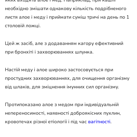
яких входять алое і мед. Наприклад, при кашлі
необхідно змішати однакову кількість подрібненого
листя алое і меду і приймати суміш тричі на день по 1
столовій ложці.
Цей ж засіб, але з додаванням кагору ефективний
при бронхіті і захворюваннях шлунка.
Настій меду і алое широко застосовується при
простудних захворюваннях, для очищення організму
від шлаків, для зміцнення імунних сил організму.
Протипоказано алое з медом при індивідуальній
непереносимості, наявності доброякісних пухлин,
кровотечах різної етіології і під час
вагітності
.