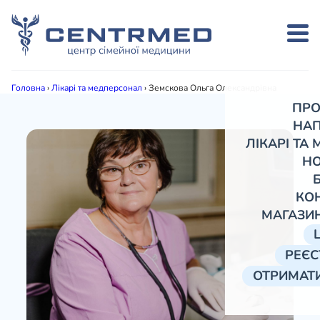
Головна
›
Лікарі та медперсонал
›
Земскова Ольга Олександрівна
ПРО
НА
ЛІКАРІ ТА
Н
КО
МАГАЗИ
РЕЄС
ОТРИМАТИ