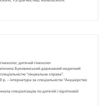
скопії, УЗ-діагностиці, кольпоскопії.
інеколог, дитячий гінеколог
акінчила Буковинський державний медичний
 спеціальністю “лікувальна справа”.
 р. – інтернатура за спеціальністю “Акушерство
.
имала спеціалізацію по дитячій і підлітковій