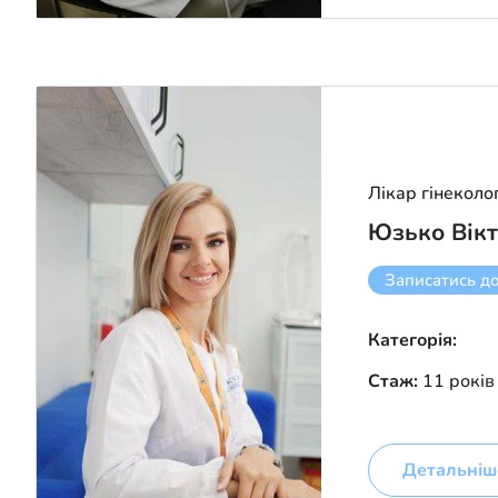
Лікар гінеколо
Юзько Вікт
Записатись д
Категорія:
Стаж:
11 років
Детальніш