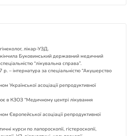
інеколог, лікар-УЗД.
акінчила Буковинський державний медичний
 спеціальністю “лікувальна справа”.
 р. – інтернатура за спеціальністю “Акушерство
.
ном Української асоціації репродуктивної
ює в КЗОЗ “Медичному центрі лікування
ном Європейської асоціації репродуктивної
чні курси по лапороскопії, гістероскопії,