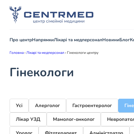
Про центр
Напрямки
Лікарі та медперсонал
Новини
Блог
К
Головна
›
Лікарі та медперсонал
›
Гінекологи центру
Гінекологи
Усі
Алерголог
Гастроентеролог
Гін
Лікар УЗД
Мамолог-онколог
Невропато
Уролог
Фітотерапевт
Адміністратор