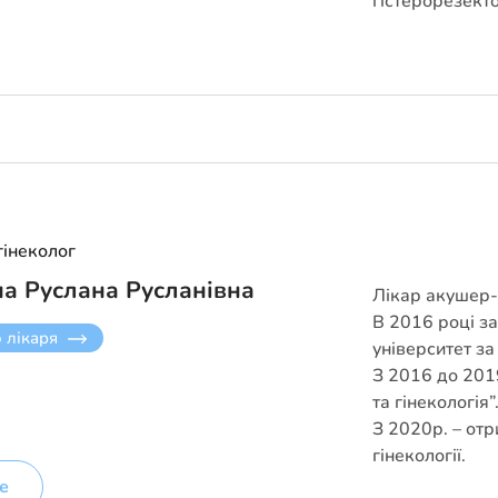
гістерорезекто
гінеколог
а Руслана Русланівна
Лікар акушер-г
В 2016 році з
о лікаря
університет за
З 2016 до 2019
та гінекологія”
З 2020р. – отр
гінекології.
е