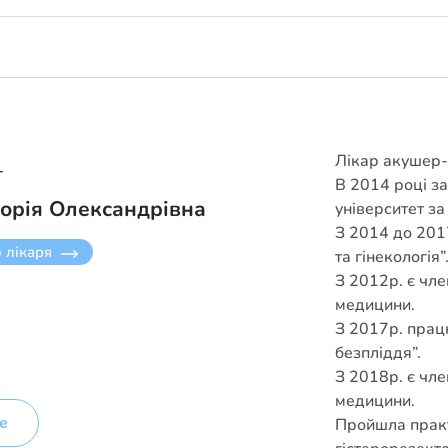
Лікар акушер-г
г
В 2014 році з
орія Олександрівна
університет за
З 2014 до 2017
о лікаря
та гінекологія”
З 2012р. є чле
медицини.
З 2017р. прац
безпліддя”.
З 2018р. є чле
медицини.
е
Пройшла практи