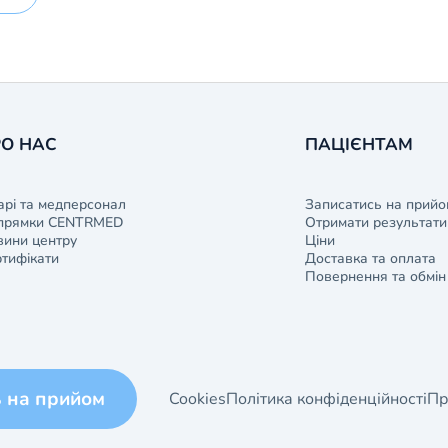
О НАС
ПАЦІЄНТАМ
арі та медперсонал
Записатись на прийо
прямки CENTRMED
Отримати результати 
ини центру
Ціни
тифікати
Доставка та оплата
Повернення та обмін
ь на прийом
Cookies
Політика конфіденційності
Пр