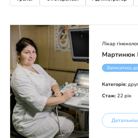
Лікар гінеколо
Мартинюк 
Записатись д
Категорія:
дру
Стаж:
22 рік
Детальніш