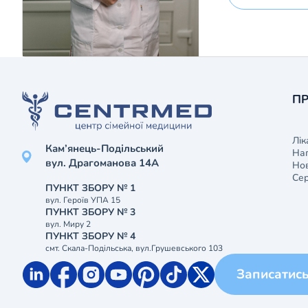
ПР
Лік
Кам’янець-Подільський
На
вул. Драгоманова 14А
Нов
Сер
ПУНКТ ЗБОРУ № 1
вул. Героїв УПА 15
ПУНКТ ЗБОРУ № 3
вул. Миру 2
ПУНКТ ЗБОРУ № 4
смт. Скала-Подільська, вул.Грушевського 103
Записатис