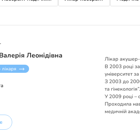
г
Валерія Леонідівна
Лікар акушер-г
В 2003 році з
о лікаря
університет за
З 2003 до 2006
га
та гінекологія”
У 2009 році – 
Проходила нав
медичній акаде
е