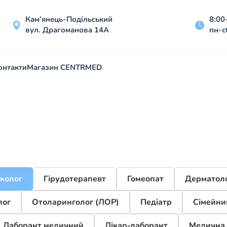
Кам’янець-Подільський
8:00
вул. Драгоманова 14А
пн-с
онтакти
Магазин CENTRMED
еколог
Гірудотерапевт
Гомеопат
Дерматол
лог
Отоларинголог (ЛОР)
Педіатр
Сімейни
Лаборант медичний
Лікар-лаборант
Медична 