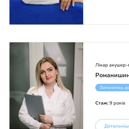
Лікар акушер-
Романишин
Записатись д
Стаж:
9 років
Детальніш