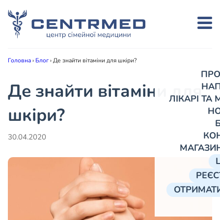
Головна
›
Блог
›
Де знайти вітаміни для шкіри?
ПРО
Де знайти вітаміни для
НА
ЛІКАРІ ТА
шкіри?
Н
КО
30.04.2020
МАГАЗИ
РЕЄС
ОТРИМАТИ