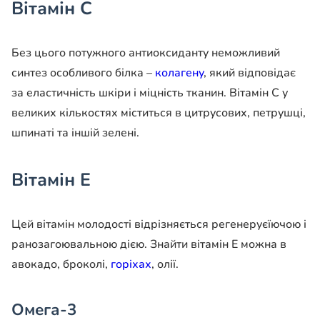
Вітамін С
Без цього потужного антиоксиданту неможливий
синтез особливого білка –
колагену
, який відповідає
за еластичність шкіри і міцність тканин. Вітамін С у
великих кількостях міститься в цитрусових, петрушці,
шпинаті та іншій зелені.
Вітамін Е
Цей вітамін молодості відрізняється регенеруєїючою і
ранозагоювальною дією. Знайти вітамін Е можна в
авокадо, броколі,
горіхах
, олії.
Омега-3