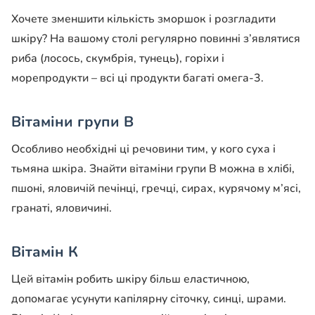
Хочете зменшити кількість зморшок і розгладити
шкіру? На вашому столі регулярно повинні з’являтися
риба (лосось, скумбрія, тунець), горіхи і
морепродукти – всі ці продукти багаті омега-3.
Вітаміни групи В
Особливо необхідні ці речовини тим, у кого суха і
тьмяна шкіра. Знайти вітаміни групи В можна в хлібі,
пшоні, яловичій печінці, гречці, сирах, курячому м’ясі,
гранаті, яловичині.
Вітамін К
Цей вітамін робить шкіру більш еластичною,
допомагає усунути капілярну сіточку, синці, шрами.