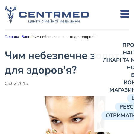
Головна
›
Блог
›
Чим небезпечне золото для здоров’я?
ПРО
Чим небезпечне золото
НА
ЛІКАРІ ТА
для здоров’я?
Н
КО
05.02.2015
МАГАЗИ
РЕЄС
ОТРИМАТИ