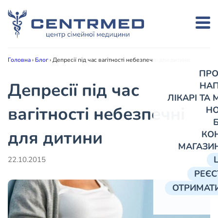
Головна
›
Блог
›
Депресії під час вагітності небезпечні для дитини
ПРО
Депресії під час
НА
ЛІКАРІ ТА
вагітності небезпечні
Н
для дитини
КО
МАГАЗИ
22.10.2015
РЕЄС
ОТРИМАТИ