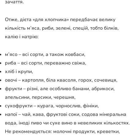
зачаття.
Отже, дієта «для хлопчика» передбачає велику
кількість м’яса, риби, зелені, спецій, тобто білків,
калію і натрію:
м’ясо – всі сорти, а також ковбаси,
риба – всі сорти, переважно свіжа,
хліб і крупи,
овочі – картопля, біла квасоля, горох, сочевиця,
фрукти – різні, але особливо банани, абрикоси,
апельсини, персики, черешня,
сухофрукти – курага, чорнослив, фініки,
напої – чай, кава, фруктові соки, содова мінеральна
вода, іноді пиво чи сухе вино в невеликих кількостях.
Не рекомендується: молочні продукти, креветки,