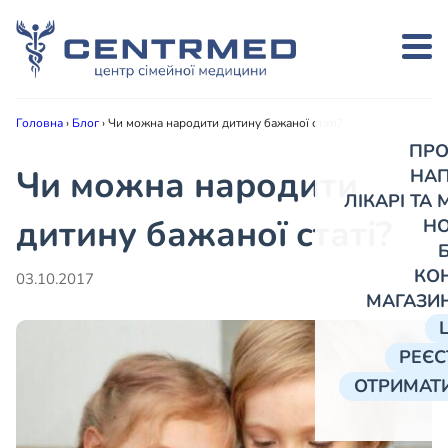
Головна
›
Блог
›
Чи можна народити дитину бажаної статі?
ПРО
Чи можна народити
НА
ЛІКАРІ ТА
дитину бажаної статі?
Н
КО
03.10.2017
МАГАЗИ
РЕЄС
ОТРИМАТИ