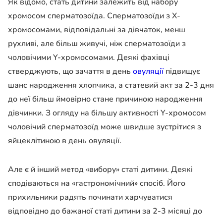
Як відомо, стать дитини залежить від набору
хромосом сперматозоїда. Сперматозоїди з Х-
хромосомами, відповідальні за дівчаток, менш
рухливі, але більш живучі, ніж сперматозоїди з
чоловічими Y-хромосомами. Деякі фахівці
стверджують, що зачаття в день
овуляції
підвищує
шанс народження хлопчика, а статевий акт за 2-3 дня
до неї більш ймовірно стане причиною народження
дівчинки. З огляду на більшу активності Y-хромосом
чоловічий сперматозоїд може швидше зустрітися з
яйцеклітиною в день овуляції.
Але є й інший метод «вибору» статі дитини. Деякі
сподіваються на «гастрономічний» спосіб. Його
прихильники радять починати харчуватися
відповідно до бажаної статі дитини за 2-3 місяці до