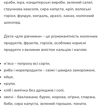
краби, ікра, кондитерські вироби, зелений салат,
стручкова квасоля, сира капуста, кріп, волоські
горіхи, фундук, мигдаль, арахіс, какао, молочний
шоколад.
Дієта «для дівчинки» – це різноманітність молочних
продуктів, фруктів, горіхів, особливо корисні
продукти з великим вмістом кальцію і магнію:
м’ясо – потроху всі сорти,
риба і морепродукти – свіжі і швидко заморожені,
яйця,
крупи,
хліб і випічка без дріжджів і солі,
овочі – баклажани, буряк, морква, огірки, спаржа,
боби, сира капуста, зелений горошок, томати,