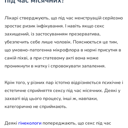
під час місячних?
Лікарі стверджують, що під час менструацій серйозно
зростає ризик інфікування. І навіть якщо секс
захищений, із застосуванням презерватива,
убезпечить себе лише чоловік. Пояснюється це тим,
що умовно-патогенна мікрофлора в нормі присутня в
самій піхві, а при статевому акті вона може
проникнути в матку і спровокувати запалення.
Крім того, у різних пар істотно відрізняється психічне і
естетичне сприйняття сексу під час місячних. Деякі у
захваті від цього процесу, інші ж, навпаки,
категорично не сприймають.
Деякі
гінекологи
попереджають, що секс під час