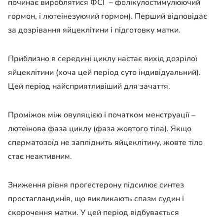
починає вироблятися ФСГ – фолікулостимулюючий
гормон, і лютеінезуючий гормон). Перший відповідає
за дозрівання яйцеклітини і підготовку матки.
Приблизно в середині циклу настає вихід дозрілої
яйцеклітини (хоча цей період суто індивідуальний).
Цей період найсприятливіший для зачаття.
Проміжок між овуляцією і початком менструації –
лютеїнова фаза циклу (фаза жовтого тіла). Якщо
сперматозоїд не запліднить яйцеклітину, жовте тіло
стає неактивним.
Зниження рівня прогестерону підсилює синтез
простагландинів, що викликають спазм судин і
скорочення матки. У цей період відбувається