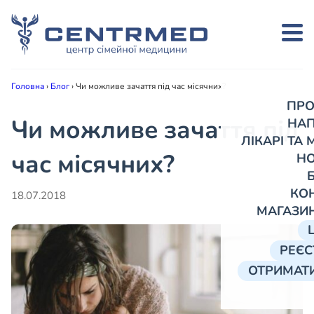
Головна
›
Блог
›
Чи можливе зачаття під час місячних?
ПРО
Чи можливе зачаття під
НА
ЛІКАРІ ТА
час місячних?
Н
КО
18.07.2018
МАГАЗИ
РЕЄС
ОТРИМАТИ