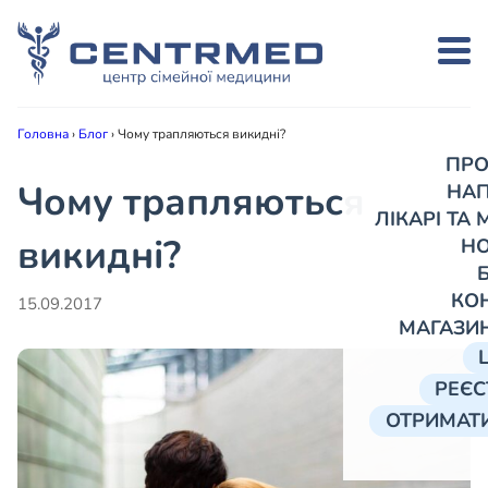
Головна
›
Блог
›
Чому трапляються викидні?
ПРО
Чому трапляються
НА
ЛІКАРІ ТА
викидні?
Н
КО
15.09.2017
МАГАЗИ
РЕЄС
ОТРИМАТИ