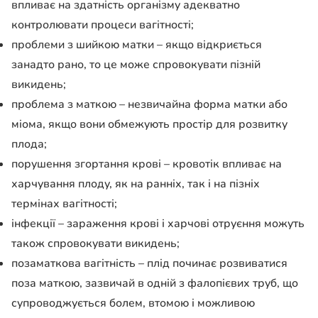
впливає на здатність організму адекватно
контролювати процеси вагітності;
проблеми з шийкою матки – якщо відкриється
занадто рано, то це може спровокувати пізній
викидень;
проблема з маткою – незвичайна форма матки або
міома, якщо вони обмежують простір для розвитку
плода;
порушення згортання крові – кровотік впливає на
харчування плоду, як на ранніх, так і на пізніх
термінах вагітності;
інфекції – зараження крові і харчові отруєння можуть
також спровокувати викидень;
позаматкова вагітність – плід починає розвиватися
поза маткою, зазвичай в одній з фалопієвих труб, що
супроводжується болем, втомою і можливою