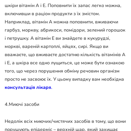
шкіри вітамін А і Е. Поповнити їх запас легко можна,
включивши в раціон продукти з їх змістом.
Наприклад, вітамін А можна поповнити, вживаючи
гарбуз, моркву, абрикоси, помідори, зелений горошок
і петрушку. А вітамін Е ви знайдете в кукурудзі,
моркві, вареній картоплі, яйцях, сирі. Якщо ви
вважаєте, що вживаєте достатню кількість вітамінів А
і Е, а шкіра все одно лущиться, це може бути ознакою
того, що через порушення обміну речовин організм
просто не засвоює їх. У цьому випадку вам необхідна
консультація лікаря
.
4.Миючі засоби
Недолік всіх миючих/чистячих засобів в тому, що вони
порушують епідерміс – верхній шар, який захищає