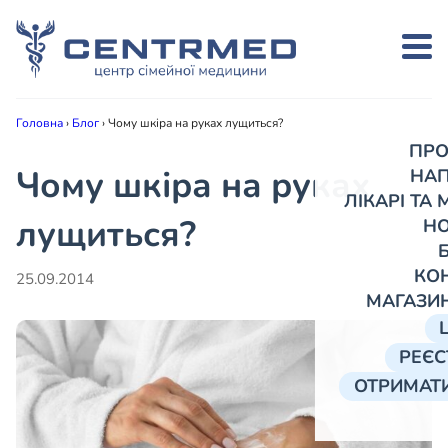
Головна
›
Блог
›
Чому шкіра на руках лущиться?
ПРО
Чому шкіра на руках
НА
ЛІКАРІ ТА
лущиться?
Н
КО
25.09.2014
МАГАЗИ
РЕЄС
ОТРИМАТИ