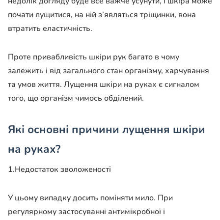
недолік догляду буде все важче усунути, і шкіра може
почати лущитися, на ній з’являться тріщинки, вона
втратить еластичність.
Проте привабливість шкіри рук багато в чому
залежить і від загального стан організму, харчування
та умов життя. Лущення шкіри на руках є сигналом
того, що організм чимось обділений.
Які основні причини лущення шкіри
на руках?
1.Недостаток зволоженості
У цьому випадку досить поміняти мило. При
регулярному застосуванні антимікробної і