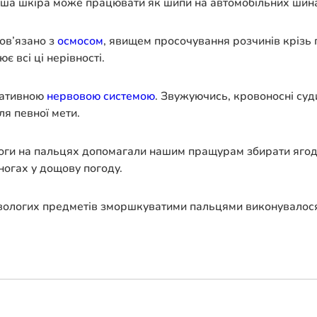
аша шкіра може працювати як шипи на автомобільних шинах
ов’язано з
осмосом
, явищем просочування розчинів крізь 
є всі ці нерівності.
тативною
нервовою системою
. Звужуючись, кровоносні суд
ля певної мети.
оги на пальцях допомагали нашим пращурам збирати ягоди в
 ногах у дощову погоду.
 вологих предметів зморшкуватими пальцями виконувалося