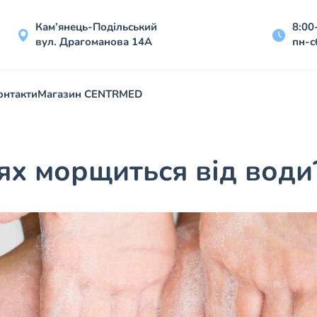
Кам’янець-Подільський
8:00
вул. Драгоманова 14А
пн-с
онтакти
Магазин CENTRMED
ях морщиться від води