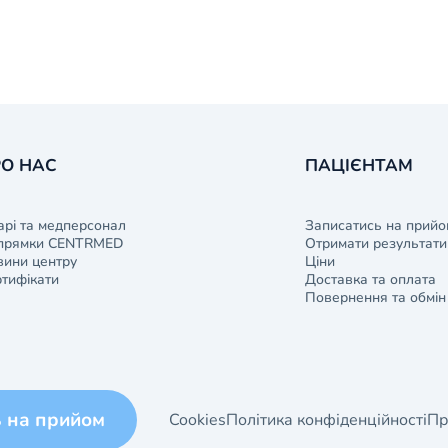
О НАС
ПАЦІЄНТАМ
арі та медперсонал
Записатись на прийо
прямки CENTRMED
Отримати результати 
ини центру
Ціни
тифікати
Доставка та оплата
Повернення та обмін
ь на прийом
Cookies
Політика конфіденційності
Пр