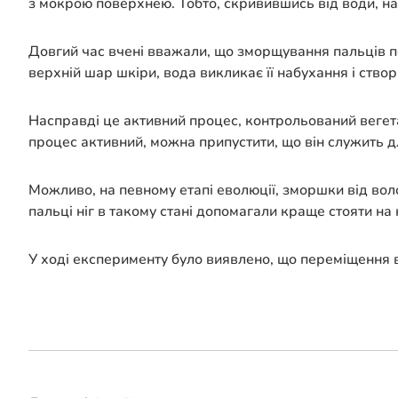
з мокрою поверхнею. Тобто, скривившись від води, н
Довгий час вчені вважали, що зморщування пальців п
верхній шар шкіри, вода викликає її набухання і створю
Насправді це активний процес, контрольований веге
процес активний, можна припустити, що він служить д
Можливо, на певному етапі еволюції, зморшки від вол
пальці ніг в такому стані допомагали краще стояти на
У ході експерименту було виявлено, що переміщення