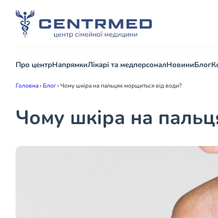
Про центр
Напрямки
Лікарі та медперсонал
Новини
Блог
К
Головна
›
Блог
›
Чому шкіра на пальцях морщиться від води?
Чому шкіра на пальц