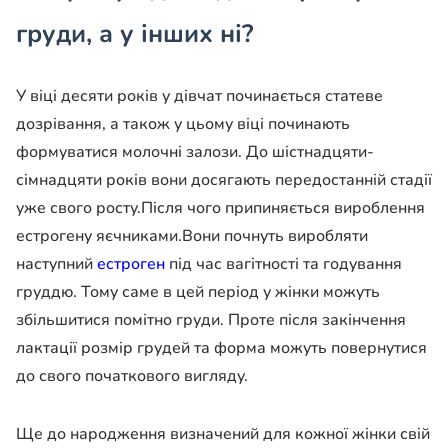
груди, а у інших ні?
У віці десяти років у дівчат починається статеве
дозрівання, а також у цьому віці починають
формуватися молочні залози. До шістнадцяти-
сімнадцяти років вони досягають передостанній стадії
уже свого росту.Після чого припиняється вироблення
естрогену яєчниками.Вони почнуть виробляти
наступний
естроген
під час вагітності та годування
груддю. Тому саме в цей період у жінки можуть
збільшитися помітно груди. Проте після закінчення
лактації розмір грудей та форма можуть повернутися
до свого початкового вигляду.
Ще до народження визначений для кожної жінки свій