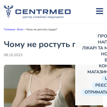
Головна
›
Блог
›
Чому не ростуть груди?
ПРО
Чому не ростуть груди?
НА
ЛІКАРІ ТА
Н
08.10.2023
КО
МАГАЗИ
РЕЄС
ОТРИМАТИ