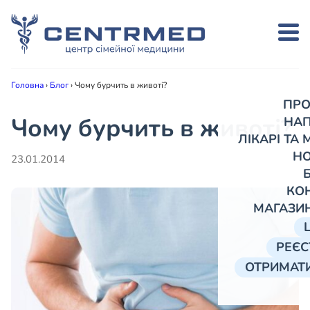
Головна
›
Блог
›
Чому бурчить в животі?
ПРО
Чому бурчить в животі?
НА
ЛІКАРІ ТА
Н
23.01.2014
КО
МАГАЗИ
РЕЄС
ОТРИМАТИ