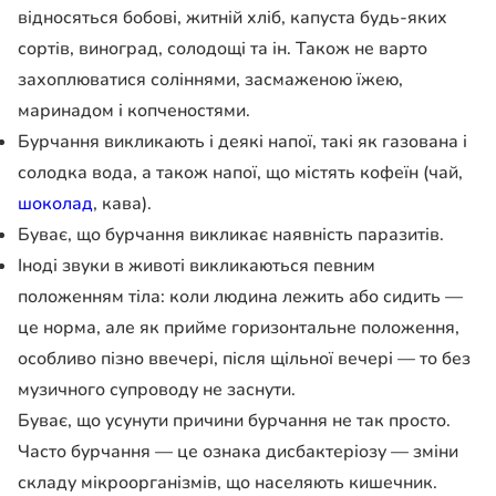
відносяться бобові, житній хліб, капуста будь-яких
сортів, виноград, солодощі та ін. Також не варто
захоплюватися соліннями, засмаженою їжею,
маринадом і копченостями.
Бурчання викликають і деякі напої, такі як газована і
солодка вода, а також напої, що містять кофеїн (чай,
шоколад
, кава).
Буває, що бурчання викликає наявність паразитів.
Іноді звуки в животі викликаються певним
положенням тіла: коли людина лежить або сидить —
це норма, але як прийме горизонтальне положення,
особливо пізно ввечері, після щільної вечері — то без
музичного супроводу не заснути.
Буває, що усунути причини бурчання не так просто.
Часто бурчання — це ознака дисбактеріозу — зміни
складу мікроорганізмів, що населяють кишечник.