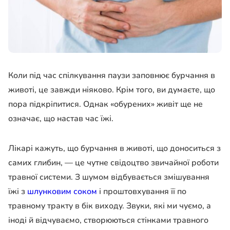
Коли під час спілкування паузи заповнює бурчання в
животі, це завжди ніяково. Крім того, ви думаєте, що
пора підкріпитися. Однак «обурених» живіт ще не
означає, що настав час їжі.
Лікарі кажуть, що бурчання в животі, що доноситься з
самих глибин, — це чутне свідоцтво звичайної роботи
травної системи. З шумом відбувається змішування
їжі з
шлунковим соком
і проштовхування її по
травному тракту в бік виходу. Звуки, які ми чуємо, а
іноді й відчуваємо, створюються стінками травного