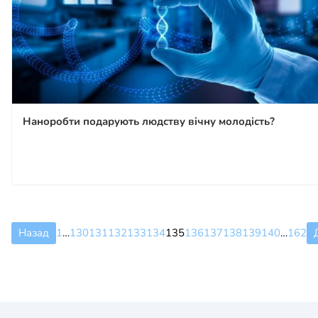
Наноробти подарують людству вічну молодість?
Назад
1
…
130
131
132
133
134
135
136
137
138
139
140
…
162