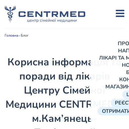
Головна
›
Блог
ПРО
НА
ЛІКАРІ ТА
Корисна інформація та
Н
поради від лікарів
КО
МАГАЗИ
Центру Сімейної
Медицини CENTRMED в
РЕЄС
ОТРИМАТИ
м.Кам’янець-