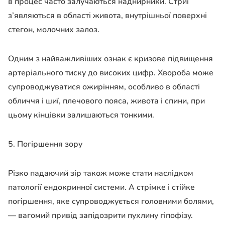
в процес часто залучаються наднирники. Стриї
з’являються в області живота, внутрішньої поверхні
стегон, молочних залоз.
Одним з найважливіших ознак є кризове підвищення
артеріального тиску до високих цифр. Хвороба може
супроводжуватися ожирінням, особливо в області
обличчя і шиї, плечового пояса, живота і спини, при
цьому кінцівки залишаються тонкими.
5. Погіршення зору
Різко падаючий зір також може стати наслідком
патології ендокринної системи. А стрімке і стійке
погіршення, яке супроводжується головними болями,
— вагомий привід запідозрити пухлину гіпофізу.