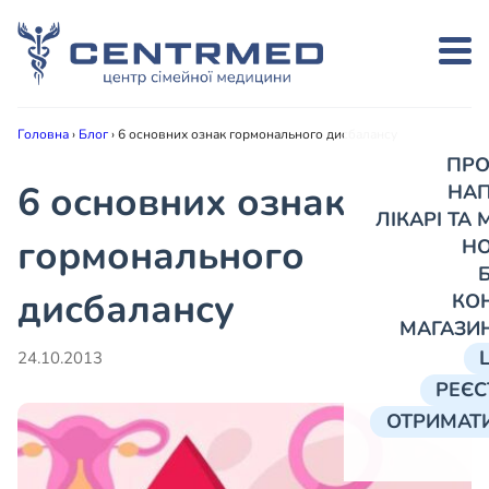
Головна
›
Блог
›
6 основних ознак гормонального дисбалансу
ПРО
6 основних ознак
НА
ЛІКАРІ ТА
гормонального
Н
дисбалансу
КО
МАГАЗИ
24.10.2013
РЕЄС
ОТРИМАТИ