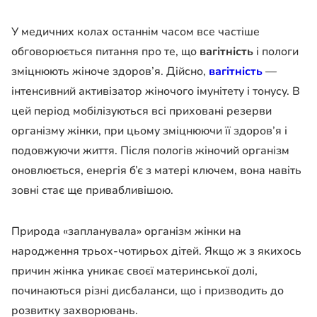
У медичних колах останнім часом все частіше
обговорюється питання про те, що
вагітність
і пологи
зміцнюють жіноче здоров’я. Дійсно,
вагітність
—
інтенсивний активізатор жіночого імунітету і тонусу. В
цей період мобілізуються всі приховані резерви
організму жінки, при цьому зміцнюючи її здоров’я і
подовжуючи життя. Після пологів жіночий організм
оновлюється, енергія б’є з матері ключем, вона навіть
зовні стає ще привабливішою.
Природа «запланувала» організм жінки на
народження трьох-чотирьох дітей. Якщо ж з якихось
причин жінка уникає своєї материнської долі,
починаються різні дисбаланси, що і призводить до
розвитку захворювань.