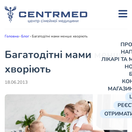
Головна
›
Блог
›
Багатодітні мами менше хворіють
ПРО
Багатодітні мами менше
НА
ЛІКАРІ ТА
хворіють
Н
КО
18.06.2013
МАГАЗИ
РЕЄС
ОТРИМАТИ