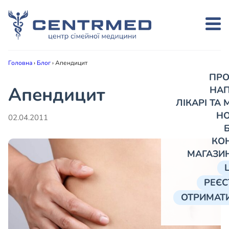
Головна
›
Блог
›
Апендицит
ПРО
Апендицит
НА
ЛІКАРІ ТА
Н
02.04.2011
КО
МАГАЗИ
РЕЄС
ОТРИМАТИ