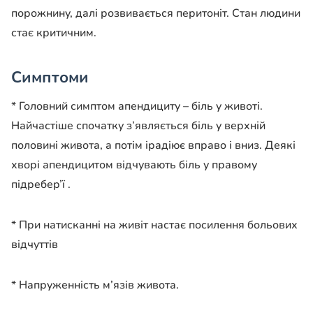
порожнину, далі розвивається перитоніт. Стан людини
стає критичним.
Симптоми
* Головний симптом апендициту – біль у животі.
Найчастіше спочатку з’являється біль у верхній
половині живота, а потім ірадіює вправо і вниз. Деякі
хворі апендицитом відчувають біль у правому
підребер’ї .
* При натисканні на живіт настає посилення больових
відчуттів
* Напруженність м’язів живота.