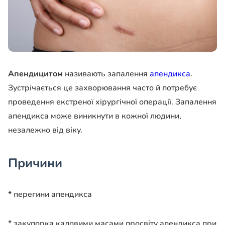
Апендицитом
називають запалення
апендикса
.
Зустрічається це захворювання часто й потребує
проведення екстреної хірургічної операції. Запалення
апендикса може виникнути в кожної людини,
незалежно від віку.
Причини
* перегини апендикса
* закупорка каловими масами просвіту апендикса при