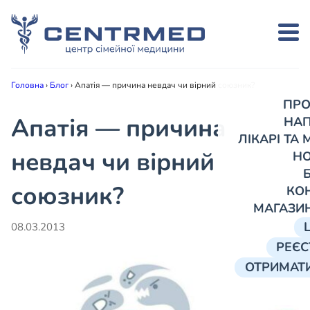
Головна
›
Блог
›
Апатія — причина невдач чи вірний союзник?
ПРО
Апатія — причина
НА
ЛІКАРІ ТА
невдач чи вірний
Н
союзник?
КО
МАГАЗИ
08.03.2013
РЕЄС
ОТРИМАТИ