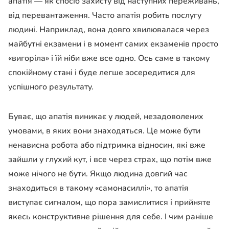
апатія — як спосіб захисту від наступних переживань,
від перевантаження. Часто апатія робить послугу
людині. Наприклад, вона довго хвилювалася через
майбутні екзамени і в момент самих екзаменів просто
«вигоріла» і їй ніби вже все одно. Ось саме в такому
спокійному стані і буде легше зосередитися для
успішного результату.
Буває, що апатія виникає у людей, незадоволених
умовами, в яких вони знаходяться. Це може бути
ненависна робота або підтримка відносин, які вже
зайшли у глухий кут, і все через страх, що потім вже
може нічого не бути. Якщо людина довгий час
знаходиться в такому «самонасиллі», то апатія
виступає сигналом, що пора замислитися і прийняте
якесь конструктивне рішення для себе. І чим раніше