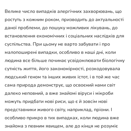
Велике число випадків алергічних захворювань, що
ростуть з кожним роком, призводить до актуальності
даної проблеми, до пошуку можливих лікувань, до
встановлення економічних і соціальних наслідків для
суспільства. При цьому не варто забувати і про
малопоширені випадки, особливо в наші дні, коли
людина все більше починає усвідомлювати біологічну
сутність життя, його закономірності, розкодовувала
людський геном та інших живих істот, і в той же час
сама природа демонструє, що освоєний нами світ
далеко неповний, а вже знайомі віруси і мікроби
можуть придбати нові риси, що є й зовсім нові
представники живого світу, наприклад, пріони. І
особливо прикро в тих випадках, коли людина вже
знайома з певним явищем, але до кінця не розуміє