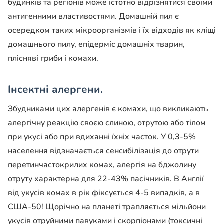
будинків та регіонів може істотно відрізнятися своїми
антигенними властивостями. Домашній пил є
осередком таких мікроорганізмів і їх відходів як кліщі
домашнього пилу, епідерміс домашніх тварин,
плісняві гриби і комахи.
Інсектні алергени
.
Збудниками цих алергенів є комахи, що викликають
алергічну реакцію своєю слиною, отрутою або тілом
при укусі або при вдиханні їхніх часток. У 0,3-5%
населення відзначається сенсибілізація до отрути
перетинчастокрилих комах, алергія на бджолину
отруту характерна для 22-43% пасічників. В Англії
від укусів комах в рік фіксується 4-5 випадків, а в
США-50! Щорічно на планеті трапляється мільйони
укусів отруйними павуками і скорпіонами (токсичні