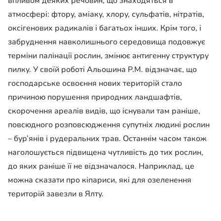
впливом деяких речовин, що знаходяться в
атмосфері: фтору, аміаку, хлору, сульфатів, нітратів,
оксігенових радикалів і багатьох інших. Крім того, і
забруднення навколишнього середовища подовжує
терміни палінації рослин, змінює антигенну структуру
пилку. У своїй роботі Альошина Р.М. відзначає, що
господарське освоєння нових територій стало
причиною порушення природних ландшафтів,
скорочення ареалів видів, що існували там раніше,
повсюдного розповсюдження супутніх людині рослин
– бур’янів і рудеральних трав. Останнім часом також
наголошується підвищена чутливість до тих рослин,
до яких раніше її не відзначалося. Наприклад, це
можна сказати про кіпариси, які для озеленення
територій завезли в Ялту.