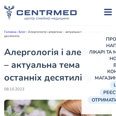
Головна
›
Блог
›
Алергологія і алергени – актуальна тема останніх
десятиліть
ПРО
НА
Алергологія і алергени
ЛІКАРІ ТА
Н
– актуальна тема
КО
останніх десятиліть
МАГАЗИ
08.10.2023
РЕЄС
ОТРИМАТИ