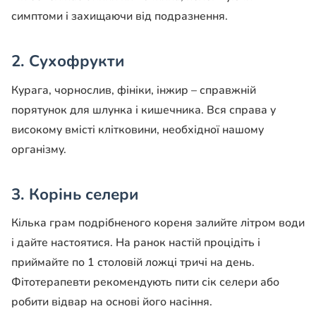
симптоми і захищаючи від подразнення.
2. Сухофрукти
Курага, чорнослив, фініки, інжир – справжній
порятунок для шлунка і кишечника. Вся справа у
високому вмісті клітковини, необхідної нашому
організму.
3. Корінь селери
Кілька грам подрібненого кореня залийте літром води
і дайте настоятися. На ранок настій процідіть і
приймайте по 1 столовій ложці тричі на день.
Фітотерапевти рекомендують пити сік селери або
робити відвар на основі його насіння.