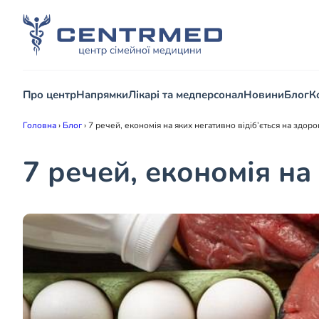
Про центр
Напрямки
Лікарі та медперсонал
Новини
Блог
К
Головна
›
Блог
›
7 речей, економія на яких негативно відіб’ється на здоров
7 речей, економія на 