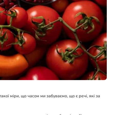
кої міри, що часом ми забуваємо, що є речі, які за