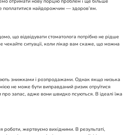
емо отримати нову порцію проблем і ще більше
те поплатитися найдорожчим — здоров’ям.
відомо, що відвідувати стоматолога потрібно не рідше
Не чекайте ситуації, коли лікар вам скаже, що можна
нюють знижками і розпродажами. Однак якщо низька
номією не може бути виправданий ризик отруїтися
и про запас, адже вони швидко псуються. В ідеалі їжа
я роботи, жертвуємо вихідними. В результаті,