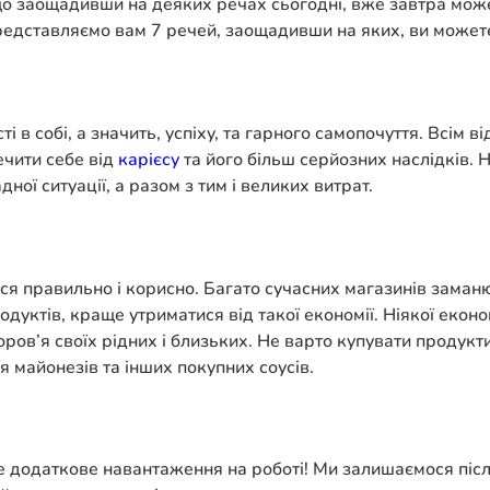
що заощадивши на деяких речах сьогодні, вже завтра мож
Представляємо вам 7 речей, заощадивши на яких, ви може
і в собі, а значить, успіху, та гарного самопочуття. Всім 
ечити себе від
карієсу
та його більш серйозних наслідків. 
дної ситуації, а разом з тим і великих витрат.
ся правильно і корисно. Багато сучасних магазинів зама
одуктів, краще утриматися від такої економії. Ніякої еко
оров’я своїх рідних і близьких. Не варто купувати продукт
я майонезів та інших покупних соусів.
е додаткове навантаження на роботі! Ми залишаємося післ