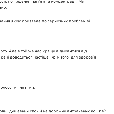
ті, погіршення пам’яті та концентрації. Ми
имо.
тування якою призведе до серйозних проблем зі
рто. Але в той же час краще відмовитися від
речі доводиться частіше. Крім того, для здоров’я
олоссям і нігтями.
рви і душевний спокій не дорожче витрачених коштів?