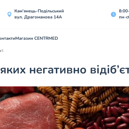
Кам’янець-Подільський
8:00
вул. Драгоманова 14А
пн-с
онтакти
Магазин CENTRMED
’ї
яких негативно відіб’є