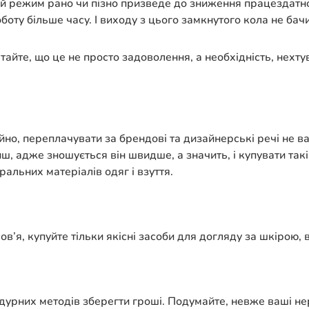
ий режим рано чи пізно призведе до зниження працездатнос
боту більше часу. І виходу з цього замкнутого кола не бач
ятайте, що це не просто задоволення, а необхідність, нех
но, переплачувати за брендові та дизайнерські речі не ва
, адже зношується він швидше, а значить, і купувати такі 
ральних матеріалів одяг і взуття.
в’я, купуйте тільки якісні засоби для догляду за шкірою, в
дурних методів зберегти гроші. Подумайте, невже ваші не