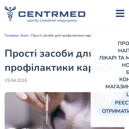
Головна
›
Блог
›
Прості засоби для профілактики карієсу
ПРО
Прості засоби для
НА
ЛІКАРІ ТА
профілактики карієсу
Н
КО
15.04.2016
МАГАЗИ
РЕЄС
ОТРИМАТИ