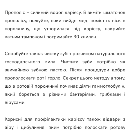
Прополіс – сильний ворог карієсу. Візьміть шматочок
прополісу, пожуйте, поки вийде мед, помістіть віск в
порожнину, що утворилася від карієсу, накрийте
ватним тампоном і потримайте 30 хвилин.
Спробуйте також чистку зубів розчином натурального
господарського мила. Чистити зуби потрібно як
звичайною зубною пастою. Після процедури добре
прополоскати рот і горло. Секрет цього методу в тому,
що в ротовій порожнині починає діяти гаммоглобулін,
який бореться з різними бактеріями, грибками і
вірусами.
Корисні для профілактики карієсу також відвари з
аїру і цибулиння, яким потрібно полоскати ротову