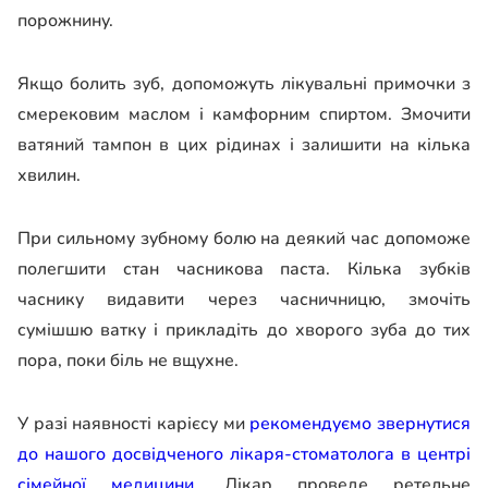
порожнину.
Якщо болить зуб, допоможуть лікувальні примочки з
смерековим маслом і камфорним спиртом. Змочити
ватяний тампон в цих рідинах і залишити на кілька
хвилин.
При сильному зубному болю на деякий час допоможе
полегшити стан часникова паста. Кілька зубків
часнику видавити через часничницю, змочіть
сумішшю ватку і прикладіть до хворого зуба до тих
пора, поки біль не вщухне.
У разі наявності карієсу ми
рекомендуємо звернутися
до нашого досвідченого лікаря-стоматолога в центрі
сімейної медицини.
Лікар проведе ретельне