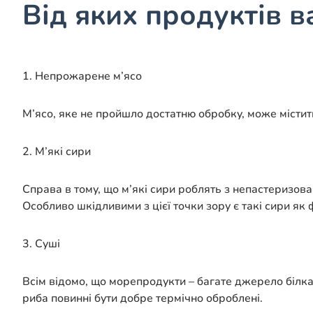
Від яких продуктів 
1. Непрожарене м’ясо
М’ясо, яке не пройшло достатню обробку, може місти
2. М’які сири
Справа в тому, що м’які сири роблять з непастеризован
Особливо шкідливими з цієї точки зору є такі сири як 
3. Суші
Всім відомо, що морепродукти – багате джерело білка.
риба повинні бути добре термічно оброблені.