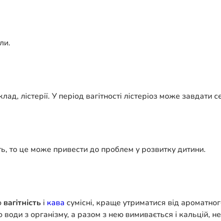
ли.
ад, лістерії. У період вагітності лістеріоз може завдати с
уть, то це може привести до проблем у розвитку дитини.
о
вагітність
і
кава
сумісні, краще утриматися від ароматног
о води з організму, а разом з нею вимивається і кальцій, 