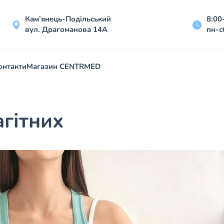
Кам’янець-Подільський
8:00
вул. Драгоманова 14А
пн-с
онтакти
Магазин CENTRMED
агітних