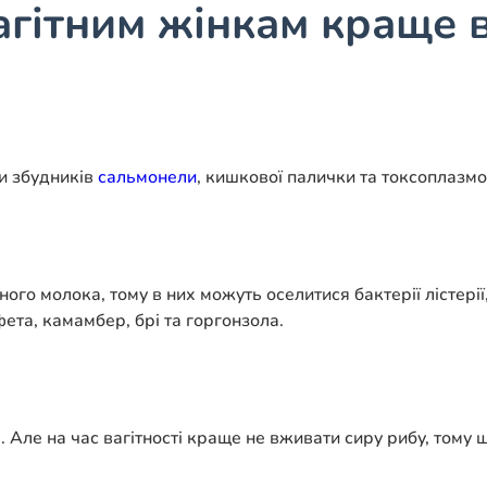
вагітним жінкам краще 
ти збудників
сальмонели
, кишкової палички та токсоплазмо
ого молока, тому в них можуть оселитися бактерії лістерії
фета, камамбер, брі та горгонзола.
 Але на час вагітності краще не вживати сиру рибу, тому 