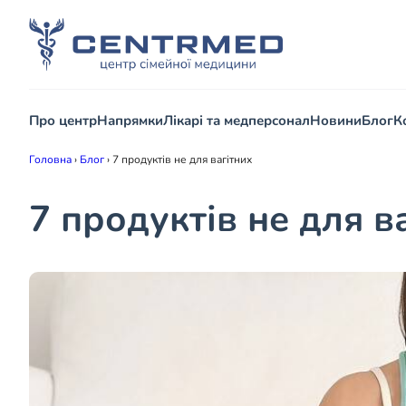
Про центр
Напрямки
Лікарі та медперсонал
Новини
Блог
К
Головна
›
Блог
›
7 продуктів не для вагітних
7 продуктів не для в