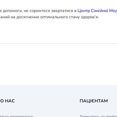
е допомоги, не соромтеся звертатися в
Центр Сімейної Ме
ваний на досягнення оптимального стану здоров’я.
О НАС
ПАЦІЄНТАМ
арі та медперсонал
Записатись на прийо