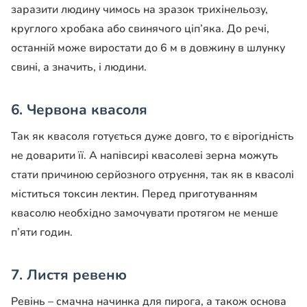
заразити людину чимось на зразок трихінельозу,
круглого хробака або свинячого ціп’яка. До речі,
останній може виростати до 6 м в довжину в шлунку
свині, а значить, і людини.
6. Червона квасоля
Так як квасоля готується дуже довго, то є вірогідність
не доварити її. А напівсирі квасолеві зерна можуть
стати причиною серйозного отруєння, так як в квасолі
міститься токсин лектин. Перед приготуванням
квасолю необхідно замочувати протягом не менше
п’яти годин.
7. Листя ревеню
Ревінь – смачна начинка для пирога, а також основа