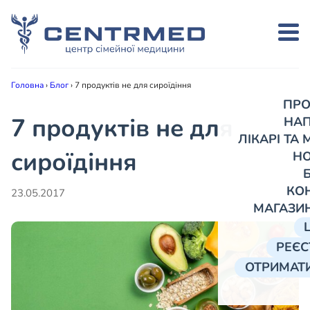
Головна
›
Блог
›
7 продуктів не для сироїдіння
ПРО
7 продуктів не для
НА
ЛІКАРІ ТА
сироїдіння
Н
КО
23.05.2017
МАГАЗИ
РЕЄС
ОТРИМАТИ