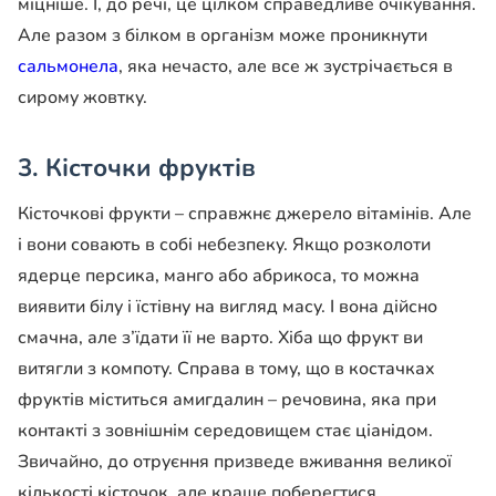
міцніше. І, до речі, це цілком справедливе очікування.
Але разом з білком в організм може проникнути
сальмонела
, яка нечасто, але все ж зустрічається в
сирому жовтку.
3. Кісточки фруктів
Кісточкові фрукти – справжнє джерело вітамінів. Але
і вони совають в собі небезпеку. Якщо розколоти
ядерце персика, манго або абрикоса, то можна
виявити білу і їстівну на вигляд масу. І вона дійсно
смачна, але з’їдати її не варто. Хіба що фрукт ви
витягли з компоту. Справа в тому, що в костачках
фруктів міститься амигдалин – речовина, яка при
контакті з зовнішнім середовищем стає ціанідом.
Звичайно, до отруєння призведе вживання великої
кількості кісточок, але краще поберегтися.