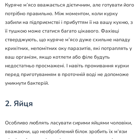
Куряче м’ясо вважається дієтичним, але готувати його
потрібно правильно. Між моментом, коли курку
забили на підприємстві і прибуттям її на вашу кухню, з
її тушкою може статися багато цікавого. Фахівці
стверджують, що куряче м’ясо дуже схильне нападу
крихітних, непомітних оку паразитів, які потраплять у
ваш організм, якщо котлети або філе будуть
недостатньо просмажені. І навіть промивання курки
перед приготуванням в проточній воді не допоможе
уникнути бактерій.
2. Яйця
Особливо люблять ласувати сирими яйцями чоловіки,
вважаючи, що необроблений білок зробить їх м’язи