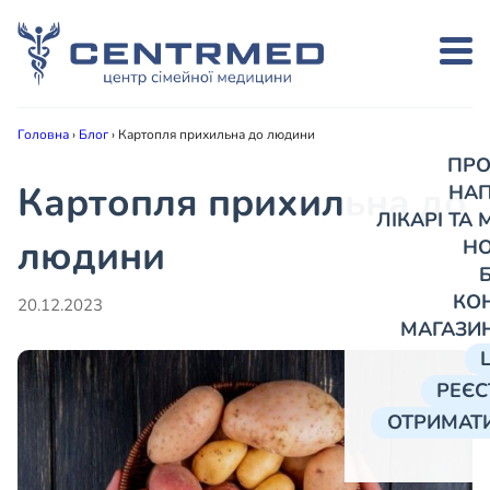
Головна
›
Блог
›
Картопля прихильна до людини
ПРО
Картопля прихильна до
НА
ЛІКАРІ ТА
людини
Н
КО
20.12.2023
МАГАЗИ
РЕЄС
ОТРИМАТИ