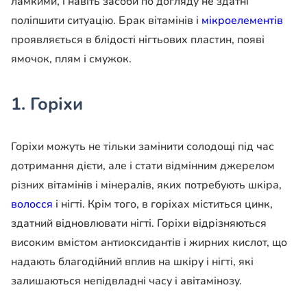
ламкими, і навіть засоби по догляду не здатні
поліпшити ситуацію. Брак вітамінів і
мікроелементів
проявляється в блідості нігтьових пластин, появі
ямочок, плям і смужок.
1. Горіхи
Горіхи можуть не тільки замінити солодощі під час
дотримання дієти, але і стати відмінним джерелом
різних вітамінів і мінералів, яких потребують шкіра,
волосся
і нігті. Крім того, в горіхах міститься цинк,
здатний відновлювати нігті. Горіхи відрізняються
високим вмістом антиоксидантів і жирних кислот, що
надають благодійний вплив на шкіру і нігті, які
залишаються непідвладні часу і авітамінозу.