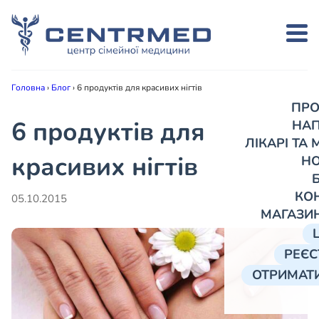
Головна
›
Блог
›
6 продуктів для красивих нігтів
ПРО
6 продуктів для
НА
ЛІКАРІ ТА
красивих нігтів
Н
КО
05.10.2015
МАГАЗИ
РЕЄС
ОТРИМАТИ