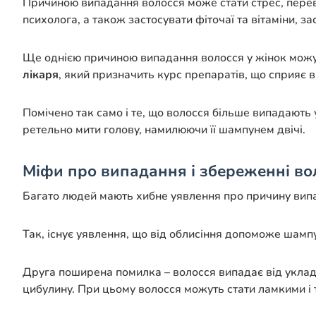
Причиною випадання волосся може стати стрес, перев
психолога, а також застосувати фіточаї та вітаміни, за
Ще однією причиною випадання волосся у жінок можут
лікаря
, який призначить курс препаратів, що сприяє
Помічено так само і те, що волосся більше випадають 
ретельно мити голову, намилюючи її шампунем двічі.
Міфи про випадання і збереженні во
Багато людей мають хибне уявлення про причину випа
Так, існує уявлення, що від облисіння допоможе шамп
Друга поширена помилка – волосся випадає від уклада
цибулину. При цьому волосся можуть стати ламкими і 