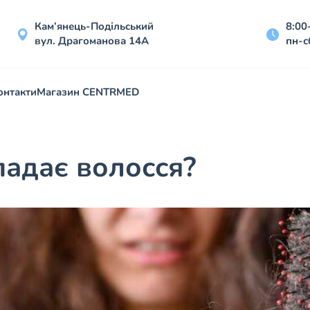
Кам’янець-Подільський
8:00
вул. Драгоманова 14А
пн-с
онтакти
Магазин CENTRMED
адає волосся?