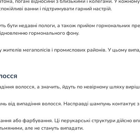
тома, погані відносини з близькими і колегами. У кожном
спокійливі ванни і підтримувати гарний настрій.
ь бути недавні пологи, а також прийом гормональних пре
 відновленню гормонального фону.
у жителів мегаполісів і промислових районів. У цьому вип
лосся
діння волосся, а значить, йдуть по невірному шляху вирі
унь від випадіння волосся. Насправді шампунь контактує з
ння або фарбування. Ці перукарські структури дійсно впл
тьмяними, але не стануть випадати.