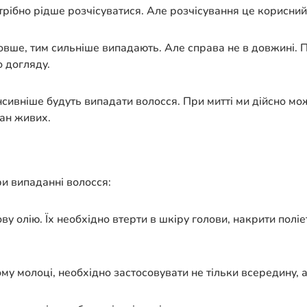
рібно рідше розчісуватися. Але розчісування це корисний 
овше, тим сильніше випадають. Але справа не в довжині. 
о догляду.
енсивніше будуть випадати волосся. При митті ми дійсно м
тан живих.
и випаданні волосся:
ву олію. Їх необхідно втерти в шкіру голови, накрити полі
ому молоці, необхідно застосовувати не тільки всередину, 