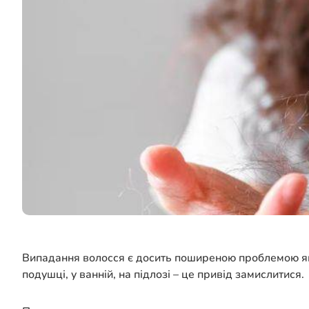
Випадання волосся є досить поширеною проблемою як с
подушці, у ванній, на підлозі – це привід замислитися.