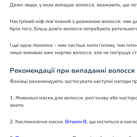
Деякі люди, у яких випадає волосся, вважають, що пот
Наступний міф пов’язаний з довжиною волосся: чим д
Крім того, більш довге волосся потребують ретельног
І ще одна помилка – чим частіше мити голову, тим інт
лише вимиває вже мертве волосся, але не погіршує с
Рекомендації при випаданні волосся
Фахівці рекомендують застосувати наступні методи пр
1. Живильні маски для волосся: реп’яхову або касторо
змити.
2. Кисломолочні маски.
Вітамін В
, що міститься в кисл