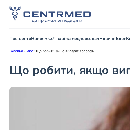
Про центр
Напрямки
Лікарі та медперсонал
Новини
Блог
К
Головна
›
Блог
›
Що робити, якщо випадає волосся?
Що робити, якщо вип