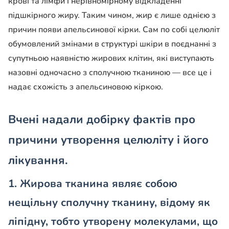
крові та лімфи і нерівномірному відкладенні
підшкірного жиру. Таким чином, жир є лише однією з
причин появи апельсинової кірки. Сам по собі целюліт
обумовлений змінами в структурі шкіри в поєднанні з
супутньою наявністю жирових клітин, які виступають
назовні одночасно з сполучною тканиною — все це і
надає схожість з апельсиновою кіркою.
Вчені надали добірку фактів про
причини утворення целюліту і його
лікування.
1. Жирова тканина являє собою
нещільну сполучну тканину, відому як
ліпідну, тобто утворену молекулами, що