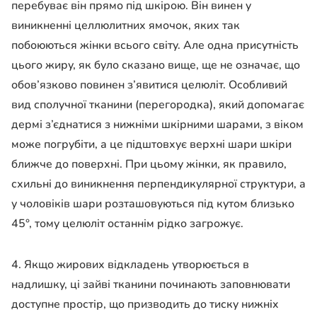
перебуває він прямо під шкірою. Він винен у
виникненні целлюлитних ямочок, яких так
побоюються жінки всього світу. Але одна присутність
цього жиру, як було сказано вище, ще не означає, що
обов’язково повинен з’явитися целюліт. Особливий
вид сполучної тканини (перегородка), який допомагає
дермі з’єднатися з нижніми шкірними шарами, з віком
може погрубіти, а це підштовхує верхні шари шкіри
ближче до поверхні. При цьому жінки, як правило,
схильні до виникнення перпендикулярної структури, а
у чоловіків шари розташовуються під кутом близько
45°, тому целюліт останнім рідко загрожує.
4. Якщо жирових відкладень утворюється в
надлишку, ці зайві тканини починають заповнювати
доступне простір, що призводить до тиску нижніх