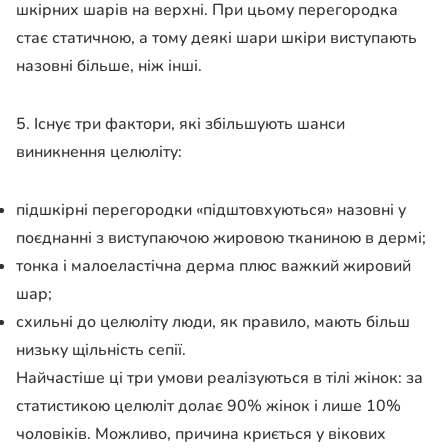
шкірних шарів на верхні. При цьому перегородка
стає статичною, а тому деякі шари шкіри виступають
назовні більше, ніж інші.
5. Існує три фактори, які збільшують шанси
виникнення целюліту:
підшкірні перегородки «підштовхуються» назовні у
поєднанні з виступаючою жировою тканиною в дермі;
тонка і малоеластічна дерма плюс важкий жировий
шар;
схильні до целюліту люди, як правило, мають більш
низьку щільність сепії.
Найчастіше ці три умови реалізуються в тілі жінок: за
статистикою целюліт долає 90% жінок і лише 10%
чоловіків. Можливо, причина криється у вікових