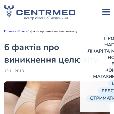
Головна
›
Блог
›
6 фактів про виникнення целюліту
ПРО
6 фактів про
НА
ЛІКАРІ ТА
виникнення целюліту
Н
КО
13.11.2013
МАГАЗИ
РЕЄС
ОТРИМАТИ