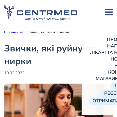
Головна
›
Блог
›
Звички, які руйнують нирки
ПРО
Звички, які руйнують
НА
ЛІКАРІ ТА
нирки
Н
КО
10.02.2022
МАГАЗИ
РЕЄС
ОТРИМАТИ