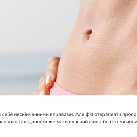
є себе нескінченними вправами. Але фізіотерапевти пропон
 навколо
талії
, допоможе мати плоский живіт без інтенсивни