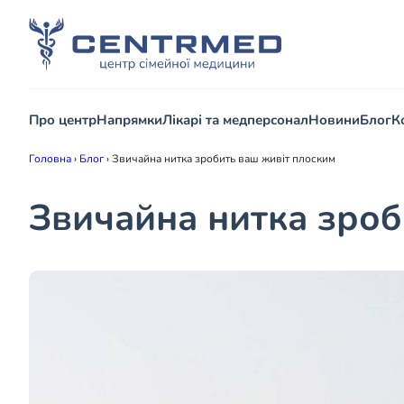
Про центр
Напрямки
Лікарі та медперсонал
Новини
Блог
К
Головна
›
Блог
›
Звичайна нитка зробить ваш живіт плоским
Звичайна нитка зроб