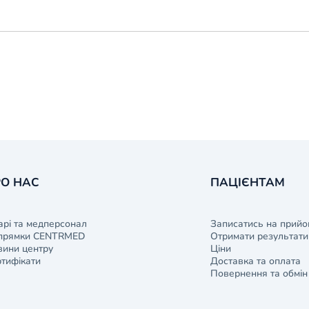
О НАС
ПАЦІЄНТАМ
арі та медперсонал
Записатись на прийо
прямки CENTRMED
Отримати результати 
ини центру
Ціни
тифікати
Доставка та оплата
Повернення та обмін