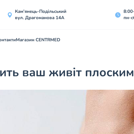
Кам’янець-Подільський
8:00
вул. Драгоманова 14А
пн-с
онтакти
Магазин CENTRMED
ить ваш живіт плоским