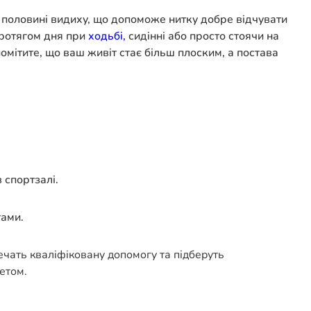
 на половині видиху, що допоможе нитку добре відчувати
 протягом дня при
ходьбі,
сидінні або просто стоячи на
помітите, що ваш живіт стає більш плоским, а постава
 спортзалі.
тами.
печать кваліфіковану допомогу та підберуть
етом.