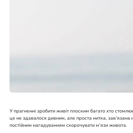
У прагненні зробити живіт плоским багато хто стомлю
це не здавалося дивним, але проста нитка, зав’язана
постійним нагадуванням скорочувати м’язи живота.