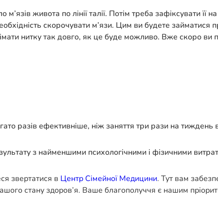
о м’язів живота по лінії талії. Потім треба зафіксувати її
 необхідність скорочувати м’язи. Цим ви будете займатися
німати нитку так довго, як це буде можливо. Вже скоро ви 
гато разів ефективніше, ніж заняття три рази на тиждень в
ультату з найменшими психологічними і фізичними витра
еся звертатися в
Центр Сімейної Медицини
. Тут вам забез
ашого стану здоров’я. Ваше благополуччя є нашим пріорит