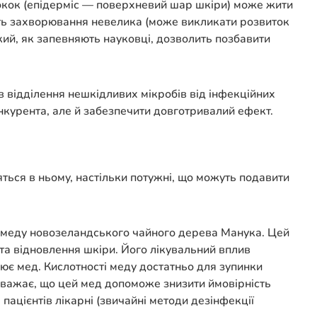
філокок (епідерміс — поверхневий шар шкіри) може жити
ість захворювання невелика (може викликати розвиток
який, як запевняють науковці, дозволить позбавити
в відділення нешкідливих мікробів від інфекційних
нкурента, але й забезпечити довготривалий ефект.
яться в ньому, настільки потужні, що можуть подавити
ів меду новозеландського чайного дерева Манука. Цей
та відновлення шкіри. Його лікувальний вплив
ює мед. Кислотності меду достатньо для зупинки
вважає, що цей мед допоможе знизити ймовірність
цієнтів лікарні (звичайні методи дезінфекції