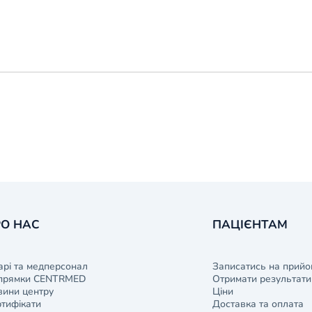
О НАС
ПАЦІЄНТАМ
арі та медперсонал
Записатись на прийо
прямки CENTRMED
Отримати результати 
ини центру
Ціни
тифікати
Доставка та оплата