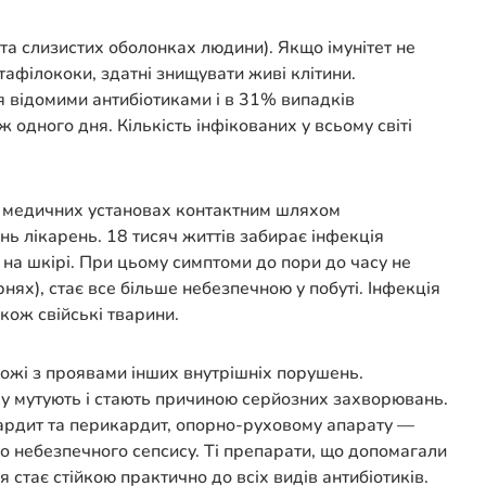
 та слизистих оболонках людини). Якщо імунітет не
афілококи, здатні знищувати живі клітини.
я відомими антибіотиками і в 31% випадків
 одного дня. Кількість інфікованих у всьому світі
 У медичних установах контактним шляхом
ь лікарень. 18 тисяч життів забирає інфекція
на шкірі. При цьому симптоми до пори до часу не
х), стає все більше небезпечною у побуті. Інфекція
кож свійські тварини.
хожі з проявами інших внутрішніх порушень.
коку мутують і стають причиною серйозних захворювань.
ардит та перикардит, опорно-руховому апарату —
но небезпечного сепсису. Ті препарати, що допомагали
 стає стійкою практично до всіх видів антибіотиків.