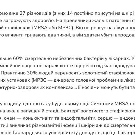
омо вже 27 різновидів (з них 14 постійно присутні на шкірі
е загрожують здоров’ю. На превеликий жаль є патогенні ст
й стафілокок (MRSA або МРЗС). Він не реагує на лікуванн
го виявити тривають два тижні, а він здатен убити впродовж
 більше 60% смертельно небезпечних бактерій у лікарнях.
ільйони пацієнтів заражаються щорічно під час відвідуван
. Практично 30% людей переносять золотистий стафілокок 
х установах (МРЗС — джерело головної проблеми в лікарня
турно-оздоровчих комплексах… Її носіями можуть бути та
людину, і до того ж у будь-якому віці. Симптоми MRSA с
ена вже в запущеній стадії. Бактерії золотистого стафіло
, очам — коньюктивіти та ендофтальміти, серцю — ендок
тий викликає різноманітні інфекції шкіри аж до смертель
овців Гарвардського університету доводять, що ця бактерія