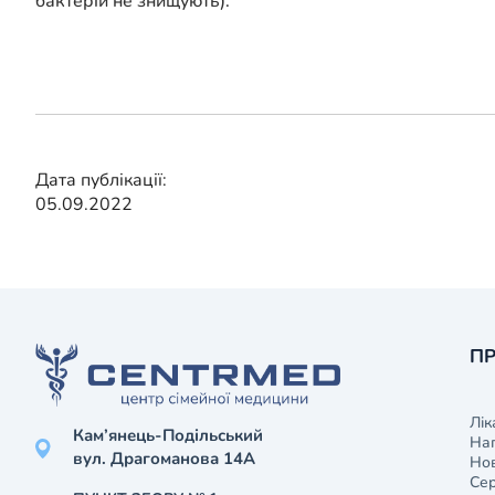
бактерій не знищують).
Дата публікації:
05.09.2022
ПР
Лік
Кам’янець-Подільський
На
вул. Драгоманова 14А
Нов
Сер