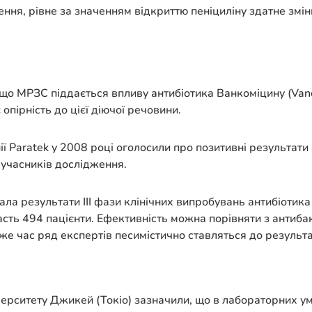
ня, рівне за значенням відкриттю пеніциліну здатне зміни
, що МРЗС піддається впливу антибіотика Ванкоміцину (Van
опірність до цієї діючої речовини.
ї Paratek у 2008 році оголосили про позитивні результати
 учасників дослідження.
ла результати ІІІ фази клінічних випробувань антибіотика 
сть 494 пацієнти. Ефективність можна порівняти з антиба
й же час ряд експертів песимістично ставляться до результа
іверситету Джикей (Токіо) зазначили, що в лабораторних 