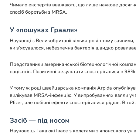
Чимало експертів вважають, що лише наукове досягнен
спосіб боротьби з MRSA.
У «пошуках Грааля»
Науковці з Великобританії кілька років тому заявили
як з’ясувалося, небезпечна бактерія швидко розвиває 
Представники американської біотехнологічної компані
пацієнтів. Позитивні результати спостерігалися в 98%
У тому ж році швейцарська компанія Arpіda опублікува
вилікував MRSA-інфекцію. У випробуваннях взяли уча
Pfіzer, але побічні ефекти спостерігалися рідше. В то
Засіб — під носом
Науковець Такаюкі Івасе з колегами з японського ун