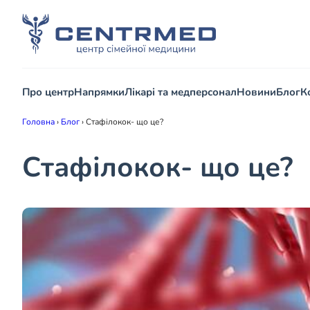
Про центр
Напрямки
Лікарі та медперсонал
Новини
Блог
К
Головна
›
Блог
›
Стафілокок- що це?
Стафілокок- що це?