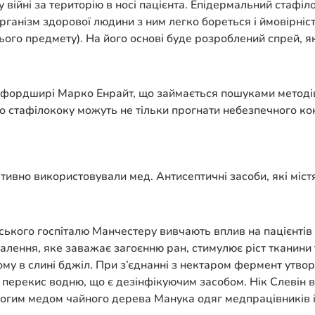
 у війні за територію в носі пацієнта. Епідермальний ста
 Організм здорової людини з ним легко бореться і ймовірн
нього предмету). На його основі буде розроблений спрей, 
Бедфордширі Марко Енрайт, що займається пошуками методі
го стафілококу можуть не тільки прогнати небезпечного ко
ктивно використовували мед. Антисептичні засоби, які міст
івського госпіталю Манчестеру вивчають вплив на пацієнт
лення, яке заважає загоєнню ран, стимулює ріст тканини 
у в слині бджіл. При з’єднанні з нектаром фермент утвор
 перекис водню, що є дезінфікуючим засобом. Нік Слевін 
м медом чайного дерева Манука одяг медпрацівників і па