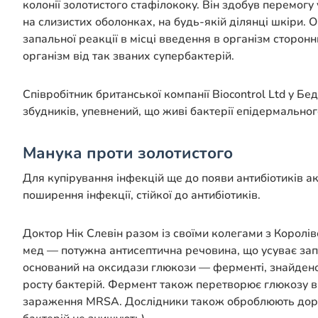
колонії золотистого стафілококу. Він здобув перемогу
на слизистих оболонках, на будь-якій ділянці шкіри.
запальної реакції в місці введення в організм сторон
організм від так званих супербактерій.
Співробітник британської компанії Bіocontrol Ltd у 
збудників, упевнений, що живі бактерії епідермально
Манука проти золотистого
Для
купірування
інфекцій ще до появи антибіотиків а
поширення інфекції, стійкої до антибіотиків.
Доктор Нік Слевін разом із своїми колегами з Корол
мед — потужна антисептична речовина, що усуває запа
оснований на оксидази глюкози — ферменті, знайденом
росту бактерій. Фермент також перетворює глюкозу в
зараження MRSA. Дослідники також оброблюють дороги