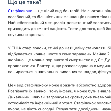
Що це таке?
Стафілококи
— це цілий вид бактерій. На сьогодні від
ослаблений, то більшість цих мешканців нашого тіла н
Найнебезпечніший метіциллін-резистентний золотисти
призводить до смерті пацієнта. Тести для того, щоб йо
неухильно зростає.
У США стафілококи, стійкі до метіциліну становлять
відбувається кожне шосте з семи заражень. Майже 2 м
щорічно. Це можна порівняти зі смертністю від СНІДу
проявляються. Бактерія, що розповсюджена в медични
поширюється в навчально-виховних закладах, фізкуль
Цей вид стафілококу може вразити абсолютно здорову 
Розпізнати їх важко, і тому інфекція може бути виявл
Дихальним шляхам загрожує
некротизуюча
пневмонія
остеомієліт
та інфекційний артрит. Стафілокок золотис
вчора, не діють сьогодні. Результати досліджень наук