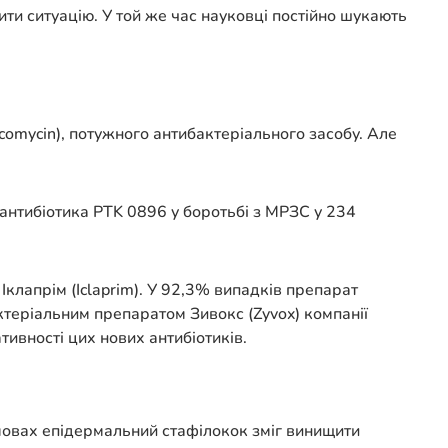
ти ситуацію. У той же час науковці постійно шукають
comycіn), потужного антибактеріального засобу. Але
 антибіотика PTK 0896 у боротьбі з МРЗС у 234
Іклапрім (Іclaprіm). У 92,3% випадків препарат
ктеріальним препаратом Зивокс (Zyvox) компанії
тивності цих нових антибіотиків.
умовах епідермальний стафілокок зміг винищити