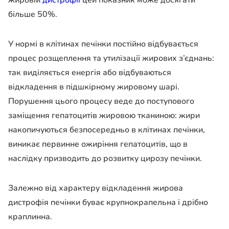
жировій
дистрофії
цей показник може досягати
більше 50%.
У нормі в клітинах печінки постійно відбувається
процес розщеплення та утилізації жирових з’єднань:
так виділяється енергія або відбуваються
відкладення в підшкірному жировому шарі.
Порушення цього процесу веде до поступового
заміщення гепатоцитів жировою тканиною: жири
накопичуються безпосередньо в клітинах печінки,
виникає первинне ожиріння гепатоцитів, що в
наслідку призводить до розвитку цирозу печінки.
Залежно від характеру відкладення жирова
дистрофія печінки буває крупнокрапельна і дрібно
краплинна.