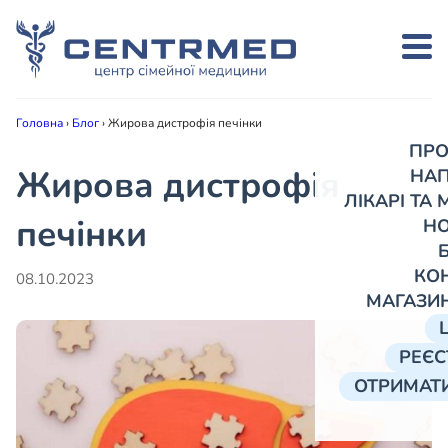
Головна
›
Блог
›
Жирова дистрофія печінки
ПРО
Жирова дистрофія
НА
ЛІКАРІ ТА
печінки
Н
КО
08.10.2023
МАГАЗИ
РЕЄС
ОТРИМАТИ