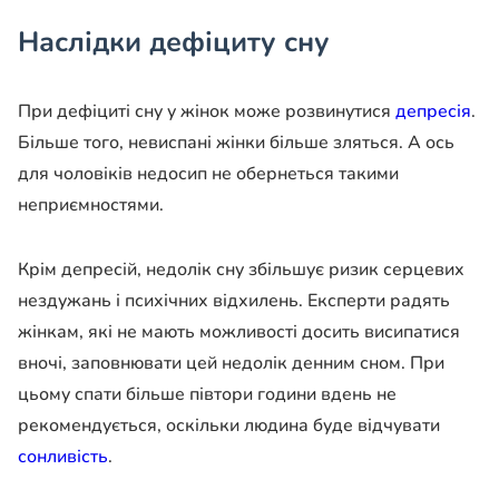
Наслідки дефіциту сну
При дефіциті сну у жінок може розвинутися
депресія
.
Більше того, невиспані жінки більше зляться. А ось
для чоловіків недосип не обернеться такими
неприємностями.
Крім депресій, недолік сну збільшує ризик серцевих
нездужань і психічних відхилень. Експерти радять
жінкам, які не мають можливості досить висипатися
вночі, заповнювати цей недолік денним сном. При
цьому спати більше півтори години вдень не
рекомендується, оскільки людина буде відчувати
сонливість
.