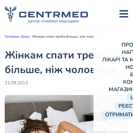
Головна
›
Блог
›
Жінкам спати треба більше, ніж чоловікам
ПРО
Жінкам спати треба
НА
ЛІКАРІ ТА
більше, ніж чоловікам
Н
КО
21.09.2013
МАГАЗИ
РЕЄС
ОТРИМАТИ