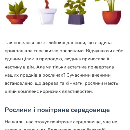
Так повелося ще з глибокої давнини, що людина
прикрашала своє житло рослинами. Відчуваючи себе
єдиним цілим з природою, людина приносила її
частину в дім. Але чи тільки естетика привертала
наших предків в рослинах? Сучасними вченими
встановлено, що дерева та кімнатні рослини мають
цілий комплекс корисних властивостей.
Рослини і повітряне середовище
На жаль, нас оточує повітряне середовище, яке не
назвеш ідеальним. Величезне число бактерій