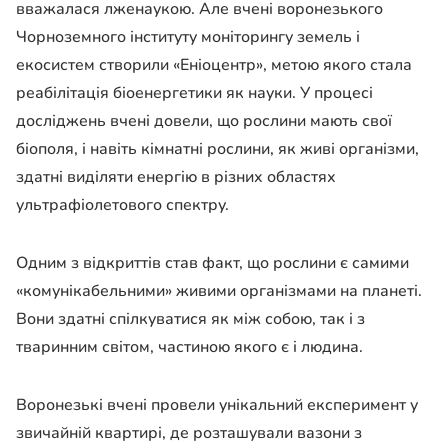
вважалася лженаукою. Але вчені воронезького
Чорноземного інституту моніторингу земель і
екосистем створили «Еніоцентр», метою якого стала
реабілітація біоенергетики як науки. У процесі
досліджень вчені довели, що рослини мають свої
біополя, і навіть кімнатні рослини, як живі організми,
здатні виділяти енергію в різних областях
ультрафіолетового спектру.
Одним з відкриттів став факт, що рослини є самими
«комунікабельними» живими організмами на планеті.
Вони здатні спілкуватися як між собою, так і з
тваринним світом, частиною якого є і людина.
Воронезькі вчені провели унікальний експеримент у
звичайній квартирі, де розташували вазони з