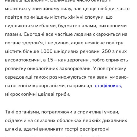
міститься у звичайному пилу, але це ще півбіди: часто
повітря приміщень містить хімічні сполуки, що
виділяються меблями, будматеріалами, вихлопними
газами. Сьогодні все частіше людина скаржиться на
погане здоров’я, і ​​не дивно, адже неякісне повітря
містить більше 1000 шкідливих речовин, 250 з яких
високотоксичні, а 15 – канцерогенні, тобто сприяють
розвитку онкологічних захворювань. У повітряному
середовищі також розмножуються так звані умовно-
патогенні мікроорганізми, наприклад,
стафілокок,
мікроскопічні цвілеві гриби.
Такі організми, потрапляючи в сприятливі умови,
осідаючи на слизових оболонках верхніх дихальних
шляхів, здатні викликати гострі респіраторні