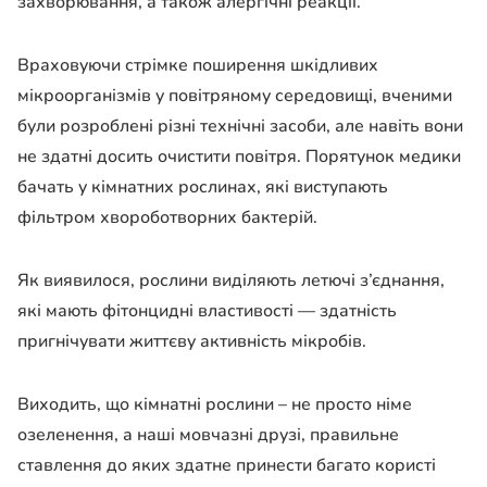
захворювання, а також алергічні реакції.
Враховуючи стрімке поширення шкідливих
мікроорганізмів у повітряному середовищі, вченими
були розроблені різні технічні засоби, але навіть вони
не здатні досить очистити повітря. Порятунок медики
бачать у кімнатних рослинах, які виступають
фільтром хвороботворних бактерій.
Як виявилося, рослини виділяють летючі з’єднання,
які мають фітонцидні властивості — здатність
пригнічувати життєву активність мікробів.
Виходить, що кімнатні рослини – не просто німе
озеленення, а наші мовчазні друзі, правильне
ставлення до яких здатне принести багато користі