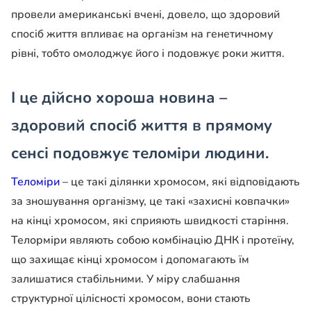
провели американські вчені, довело, що здоровий
спосіб життя впливає на організм на генетичному
рівні, тобто омолоджує його і подовжує роки життя.
І це дійсно хороша новина –
здоровий спосіб життя в прямому
сенсі подовжує теломіри людини.
Теломіри
– це такі ділянки хромосом, які відповідають
за зношування організму, це такі «захисні ковпачки»
на кінці хромосом, які сприяють швидкості старіння.
Телорміри являють собою комбінацію ДНК і протеїну,
що захищає кінці хромосом і допомагають їм
залишатися стабільними. У міру слабшання
структурної цілісності хромосом, вони стають