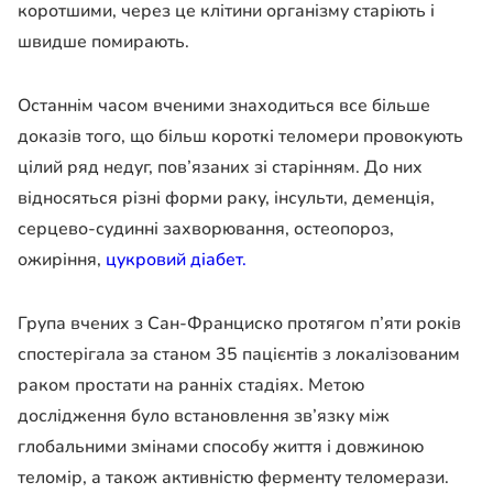
коротшими, через це клітини організму старіють і
швидше помирають.
Останнім часом вченими знаходиться все більше
доказів того, що більш короткі теломери провокують
цілий ряд недуг, пов’язаних зі старінням. До них
відносяться різні форми раку, інсульти, деменція,
серцево-судинні захворювання, остеопороз,
ожиріння,
цукровий діабет.
Група вчених з Сан-Франциско протягом п’яти років
спостерігала за станом 35 пацієнтів з локалізованим
раком простати на ранніх стадіях. Метою
дослідження було встановлення зв’язку між
глобальними змінами способу життя і довжиною
теломір, а також активністю ферменту теломерази.