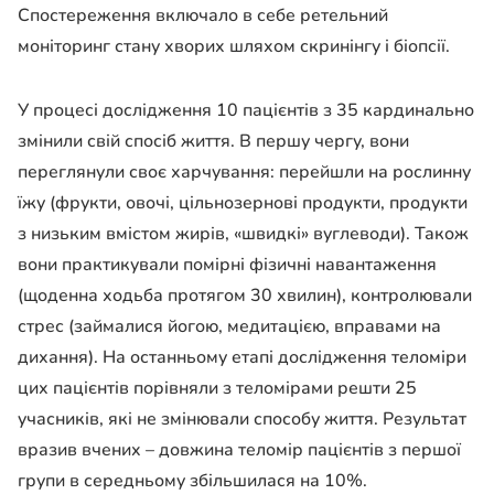
Спостереження включало в себе ретельний
моніторинг стану хворих шляхом скринінгу і біопсії.
У процесі дослідження 10 пацієнтів з 35 кардинально
змінили свій спосіб життя. В першу чергу, вони
переглянули своє харчування: перейшли на рослинну
їжу (фрукти, овочі, цільнозернові продукти, продукти
з низьким вмістом жирів, «швидкі» вуглеводи). Також
вони практикували помірні фізичні навантаження
(щоденна ходьба протягом 30 хвилин), контролювали
стрес (займалися йогою, медитацією, вправами на
дихання). На останньому етапі дослідження теломіри
цих пацієнтів порівняли з теломірами решти 25
учасників, які не змінювали способу життя. Результат
вразив вчених – довжина теломір пацієнтів з першої
групи в середньому збільшилася на 10%.