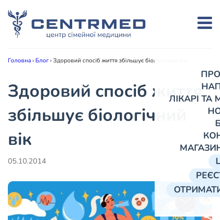
Головна
›
Блог
›
Здоровий спосіб життя збільшує біологічний вік
ПРО
Здоровий спосіб життя
НА
ЛІКАРІ ТА
збільшує біологічний
Н
вік
КО
МАГАЗИ
05.10.2014
РЕЄС
ОТРИМАТИ