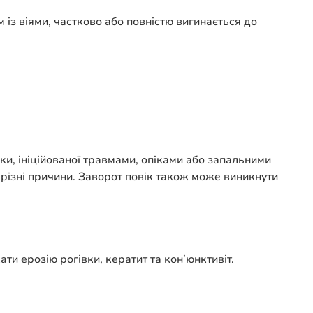
 із віями, частково або повністю вигинається до
ки, ініційованої травмами, опіками або запальними
різні причини. Заворот повік також може виникнути
и ерозію рогівки, кератит та кон’юнктивіт.