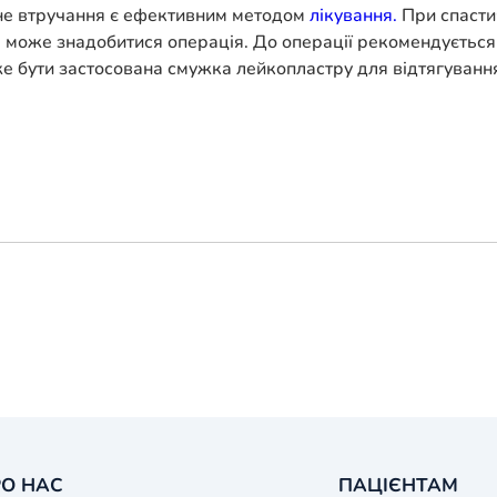
чне втручання є ефективним методом
лікування.
При спасти
 може знадобитися операція. До операції рекомендується 
е бути застосована смужка лейкопластру для відтягування
О НАС
ПАЦІЄНТАМ