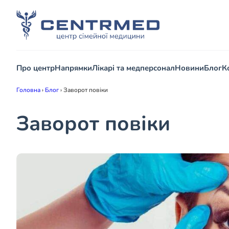
Про центр
Напрямки
Лікарі та медперсонал
Новини
Блог
К
Головна
›
Блог
›
Заворот повіки
Заворот повіки