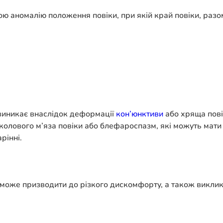
ою аномалію положення повіки, при якій край повіки, разом
виникає внаслідок деформації
кон’юнктиви
або хряща пові
олового м’яза повіки або блефароспазм, які можуть мати 
рінні.
оже призводити до різкого дискомфорту, а також викликат